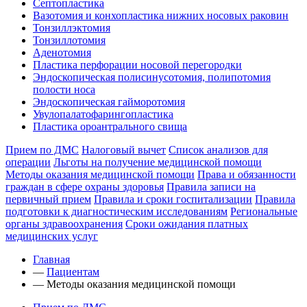
Септопластика
Вазотомия и конхопластика нижних носовых раковин
Тонзиллэктомия
Тонзиллотомия
Аденотомия
Пластика перфорации носовой перегородки
Эндоскопическая полисинусотомия, полипотомия
полости носа
Эндоскопическая гайморотомия
Увулопалатофарингопластика
Пластика ороантрального свища
Прием по ДМС
Налоговый вычет
Список анализов для
операции
Льготы на получение медицинской помощи
Методы оказания медицинской помощи
Права и обязанности
граждан в сфере охраны здоровья
Правила записи на
первичный прием
Правила и сроки госпитализации
Правила
подготовки к диагностическим исследованиям
Региональные
органы здравоохранения
Сроки ожидания платных
медицинских услуг
Главная
—
Пациентам
—
Методы оказания медицинской помощи