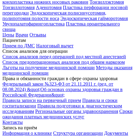
конхопластика нижних носовых раковин
Тонзиллэктомия
Тонзиллотомия
Аденотомия
Пластика перфорации носовой
перегородки
Эндоскопическая полисинусотомия,
полипотомия полости носа
Эндоскопическая гайморотомия
Увулопалатофарингопластика
Пластика ороантрального
свища
Цены
Врачи
Отзывы
Пациентам
Прием по ДМС
Налоговый вычет
Список анализов для операции
Список анализов перед операцией под местной анестезией
Список предоперационных анализов под общим наркозом
Льготы на получение медицинской помощи
Методы оказания
медицинской помощи
Права и обязанности граждан в сфере охраны здоровья
Федеральный закон №323-ФЗ от 21.11.2011 г. (ред. от
08.08.2024) &quot;Об основах охраны здоровья граждан в
Российской Федерации&quot;
Правила записи на первичный прием
Правила и сроки
госпитализации
Правила подготовки к диагностическим
исследованиям
Региональные органы здравоохранения
Сроки
ожидания платных медицинских услуг
Контакты
Запись на приём
Информация о клинике
Структура организации
Документы