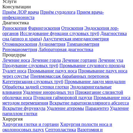
Услуги
Консультации
Приём ЛОР врача
Приём сурдолога
Прием врача-
инфекциониста
Диагностика
Риноскопия
Фарингоскопия
Отоскопия
Эндоскопия лор-
органов
Исследование функции слуховых труб
Диагностика
сна (апноэ и храпа)
Акустическая импедансометрия
Отомикроскопия
Аудиометрия
Тимпанометрия
Риноманометрия
Лабораторная диагностика
Процедуры
Лечение носа
Лечение горла
Лечение гортани
Лечение уха
Продувание слуховых труб
Промывание слухового прохода
Туалет носа
Промывание пазух носа
Промывание пазух носа
через соустье
Пневмомассаж барабанных перепонок
Катетеризация слуховых труб
Промывание лакун миндалин
Обработка задней стенки глотки
Эндоларингеальные
вливания
Удаление инородных тел
Прижигание слизистой
оболочки носа
Пункция гайморовой пазухи
Промывание носа
методом перемещения
Вскрытие паратонзиллярного абсцесса
Вскрытие фурункула
Удаление атеромы
Парацентез
Удаление
папиллом глотки
Хирургия
Хирургия глотки и гортани
Хирургия полости носа и
околоносовых пазух
Септопластика
Вазотомия и