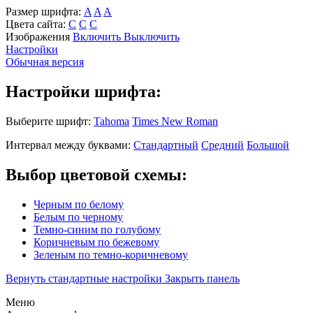
Размер шрифта:
A
A
A
Цвета сайта:
С
С
С
Изображения
Включить
Выключить
Настройки
Обычная версия
Настройки шрифта:
Выберите шрифт:
Tahoma
Times New Roman
Интервал между буквами:
Стандартный
Средний
Большой
Выбор цветовой схемы:
Черным по белому
Белым по черному
Темно-синим по голубому
Коричневым по бежевому
Зеленым по темно-коричневому
Вернуть стандартные настройки
Закрыть панель
Меню