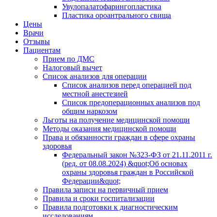
Увулопалатофарингопластика
Пластика ороантрального свища
Цены
Врачи
Отзывы
Пациентам
Прием по ДМС
Налоговый вычет
Список анализов для операции
Список анализов перед операцией под
местной анестезией
Список предоперационных анализов под
общим наркозом
Льготы на получение медицинской помощи
Методы оказания медицинской помощи
Права и обязанности граждан в сфере охраны
здоровья
Федеральный закон №323-ФЗ от 21.11.2011 г.
(ред. от 08.08.2024) &quot;Об основах
охраны здоровья граждан в Российской
Федерации&quot;
Правила записи на первичный прием
Правила и сроки госпитализации
Правила подготовки к диагностическим
исследованиям