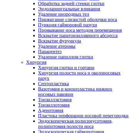
Обработка задней стенки глотки
Эндоларингеальные вливания
Удаление инородных тел
Прижигание слизистой оболочки носа
Пункция гайморовой пазухи
Промывание носа методом перемещения
Вскрытие паратонзиллярного абсцесса
Вскрытие фурункула
Удаление атеромы
Парацентез
Удаление папиллом глотки
Хирургия
Хирургия глотки и гортани
Хирургия полости носа и околоносовых
пазух
Септопластика
Вазотомия и конхопластика нижних
носовых раковин
Тонзиллэктомия
Тонзиллотомия
Аденотомия
Пластика перфорации носовой перегородки
Эндоскопическая полисинусотомия,
полипотомия полости носа
Эндоскопическая гайморотомия