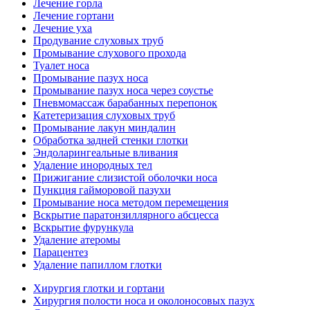
Лечение горла
Лечение гортани
Лечение уха
Продувание слуховых труб
Промывание слухового прохода
Туалет носа
Промывание пазух носа
Промывание пазух носа через соустье
Пневмомассаж барабанных перепонок
Катетеризация слуховых труб
Промывание лакун миндалин
Обработка задней стенки глотки
Эндоларингеальные вливания
Удаление инородных тел
Прижигание слизистой оболочки носа
Пункция гайморовой пазухи
Промывание носа методом перемещения
Вскрытие паратонзиллярного абсцесса
Вскрытие фурункула
Удаление атеромы
Парацентез
Удаление папиллом глотки
Хирургия глотки и гортани
Хирургия полости носа и околоносовых пазух