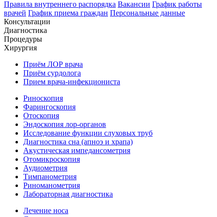
Правила внутреннего распорядка
Вакансии
График работы
врачей
График приема граждан
Персональные данные
Консультации
Диагностика
Процедуры
Хирургия
Приём ЛОР врача
Приём сурдолога
Прием врача-инфекциониста
Риноскопия
Фарингоскопия
Отоскопия
Эндоскопия лор-органов
Исследование функции слуховых труб
Диагностика сна (апноэ и храпа)
Акустическая импедансометрия
Отомикроскопия
Аудиометрия
Тимпанометрия
Риноманометрия
Лабораторная диагностика
Лечение носа