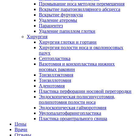
Промывание носа методом перемещения
Вскрытие паратонзиллярного абсцесса
Вскрытие фурункула
Удаление атеромы
Парацентез
Удаление папиллом глотки
Хирургия
Хирургия глотки и гортани
Хирургия полости носа и околоносовых
пазух
Септопластика
Вазотомия и конхопластика нижних
носовых раковин
Тонзиллэктомия
Тонзиллотомия
Аденотомия
Пластика перфорации носовой перегородки
Эндоскопическая полисинусотомия,
полипотомия полости носа
Эндоскопическая гайморотомия
Увулопалатофарингопластика
Пластика ороантрального свища
Цены
Врачи
Отзывы