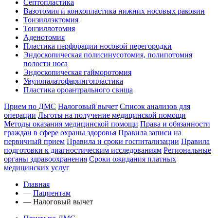
Септопластика
Вазотомия и конхопластика нижних носовых раковин
Тонзиллэктомия
Тонзиллотомия
Аденотомия
Пластика перфорации носовой перегородки
Эндоскопическая полисинусотомия, полипотомия
полости носа
Эндоскопическая гайморотомия
Увулопалатофарингопластика
Пластика ороантрального свища
Прием по ДМС
Налоговый вычет
Список анализов для
операции
Льготы на получение медицинской помощи
Методы оказания медицинской помощи
Права и обязанности
граждан в сфере охраны здоровья
Правила записи на
первичный прием
Правила и сроки госпитализации
Правила
подготовки к диагностическим исследованиям
Региональные
органы здравоохранения
Сроки ожидания платных
медицинских услуг
Главная
—
Пациентам
—
Налоговый вычет