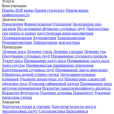
Услуги
Консультации
Приём ЛОР врача
Приём сурдолога
Прием врача-
инфекциониста
Диагностика
Риноскопия
Фарингоскопия
Отоскопия
Эндоскопия лор-
органов
Исследование функции слуховых труб
Диагностика
сна (апноэ и храпа)
Акустическая импедансометрия
Отомикроскопия
Аудиометрия
Тимпанометрия
Риноманометрия
Лабораторная диагностика
Процедуры
Лечение носа
Лечение горла
Лечение гортани
Лечение уха
Продувание слуховых труб
Промывание слухового прохода
Туалет носа
Промывание пазух носа
Промывание пазух носа
через соустье
Пневмомассаж барабанных перепонок
Катетеризация слуховых труб
Промывание лакун миндалин
Обработка задней стенки глотки
Эндоларингеальные
вливания
Удаление инородных тел
Прижигание слизистой
оболочки носа
Пункция гайморовой пазухи
Промывание носа
методом перемещения
Вскрытие паратонзиллярного абсцесса
Вскрытие фурункула
Удаление атеромы
Парацентез
Удаление
папиллом глотки
Хирургия
Хирургия глотки и гортани
Хирургия полости носа и
околоносовых пазух
Септопластика
Вазотомия и