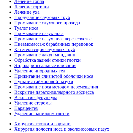
Лечение горла
Лечение гортани
Лечение уха
Продувание слуховых труб
Промывание слухового прохода
Туалет носа
Промывание пазух носа
Промывание пазух носа через соустье
Пневмомассаж барабанных перепонок
Катетеризация слуховых труб
Промывание лакун миндалин
Обработка задней стенки глотки
Эндоларингеальные вливания
Удаление инородных тел
Прижигание слизистой оболочки носа
Пункция гайморовой пазухи
Промывание носа методом перемещения
Вскрытие паратонзиллярного абсцесса
Вскрытие фурункула
Удаление атеромы
Парацентез
Удаление папиллом глотки
Хирургия глотки и гортани
Хирургия полости носа и околоносовых пазух