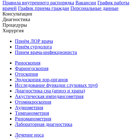
Правила внутреннего распорядка
Вакансии
График работы
врачей
График приема граждан
Персональные данные
Консультации
Диагностика
Процедуры
Хирургия
Приём ЛОР врача
Приём сурдолога
Прием врача-инфекциониста
Риноскопия
Фарингоскопия
Отоскопия
Эндоскопия лор-органов
Исследование функции слуховых труб
Диагностика сна (апноэ и храпа)
Акустическая импедансометрия
Отомикроскопия
Аудиометрия
Тимпанометрия
Риноманометрия
Лабораторная диагностика
Лечение носа