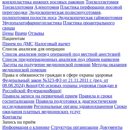
конхопластика нижних носовых раковин
Тонзиллэктомия
Тонзиллотомия
Аденотомия
Пластика перфорации носовой
перегородки
Эндоскопическая полисинусотомия,
полипотомия полости носа
Эндоскопическая гайморотомия
Увулопалатофарингопластика
Пластика ороантрального
свища
Цены
Врачи
Отзывы
Пациентам
Прием по ДМС
Налоговый вычет
Список анализов для операции
Список анализов перед операцией под местной анестезией
Список предоперационных анализов под общим наркозом
Льготы на получение медицинской помощи
Методы оказания
медицинской помощи
Права и обязанности граждан в сфере охраны здоровья
Федеральный закон №323-ФЗ от 21.11.2011 г. (ред. от
08.08.2024) &quot;Об основах охраны здоровья граждан в
Российской Федерации&quot;
Правила записи на первичный прием
Правила и сроки
госпитализации
Правила подготовки к диагностическим
исследованиям
Региональные органы здравоохранения
Сроки
ожидания платных медицинских услуг
Контакты
Запись на приём
Информация о клинике
Структура организации
Документы