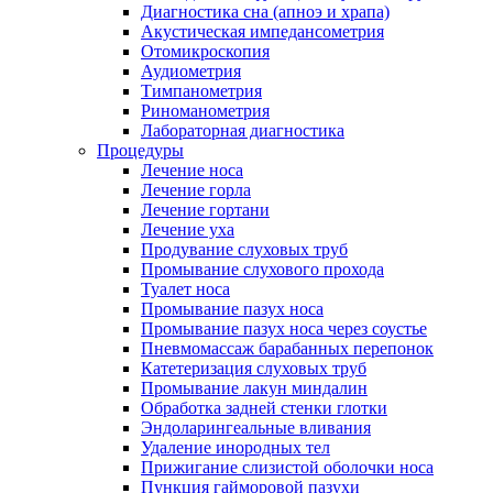
Диагностика сна (апноэ и храпа)
Акустическая импедансометрия
Отомикроскопия
Аудиометрия
Тимпанометрия
Риноманометрия
Лабораторная диагностика
Процедуры
Лечение носа
Лечение горла
Лечение гортани
Лечение уха
Продувание слуховых труб
Промывание слухового прохода
Туалет носа
Промывание пазух носа
Промывание пазух носа через соустье
Пневмомассаж барабанных перепонок
Катетеризация слуховых труб
Промывание лакун миндалин
Обработка задней стенки глотки
Эндоларингеальные вливания
Удаление инородных тел
Прижигание слизистой оболочки носа
Пункция гайморовой пазухи