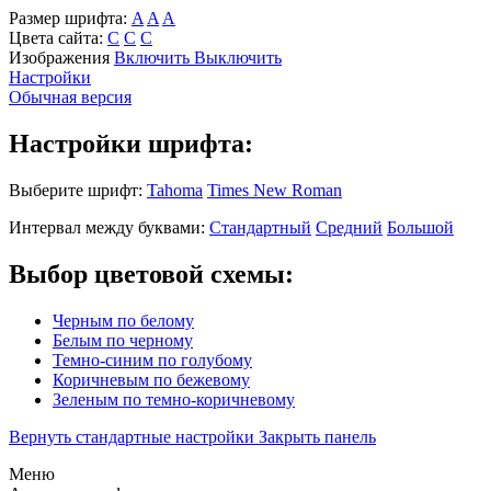
Размер шрифта:
A
A
A
Цвета сайта:
С
С
С
Изображения
Включить
Выключить
Настройки
Обычная версия
Настройки шрифта:
Выберите шрифт:
Tahoma
Times New Roman
Интервал между буквами:
Стандартный
Средний
Большой
Выбор цветовой схемы:
Черным по белому
Белым по черному
Темно-синим по голубому
Коричневым по бежевому
Зеленым по темно-коричневому
Вернуть стандартные настройки
Закрыть панель
Меню