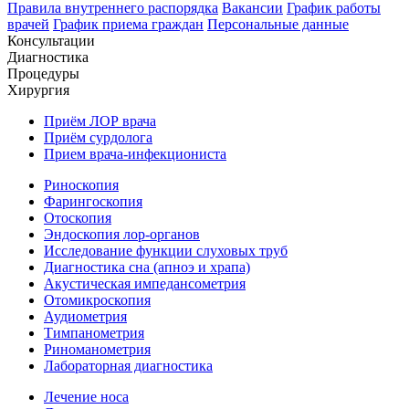
Правила внутреннего распорядка
Вакансии
График работы
врачей
График приема граждан
Персональные данные
Консультации
Диагностика
Процедуры
Хирургия
Приём ЛОР врача
Приём сурдолога
Прием врача-инфекциониста
Риноскопия
Фарингоскопия
Отоскопия
Эндоскопия лор-органов
Исследование функции слуховых труб
Диагностика сна (апноэ и храпа)
Акустическая импедансометрия
Отомикроскопия
Аудиометрия
Тимпанометрия
Риноманометрия
Лабораторная диагностика
Лечение носа