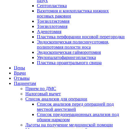
пазух
Септопластика
Вазотомия и конхопластика нижних
носовых раковин
Тонзиллэктомия
Тонзиллотомия
Аденотомия
Пластика перфорации носовой перегородки
Эндоскопическая полисинусотомия,
полипотомия полости носа
Эндоскопическая гайморотомия
Увулопалатофарингопластика
Пластика ороантрального свища
Цены
Врачи
Отзывы
Пациентам
Прием по ДМС
Налоговый вычет
Список анализов для операции
Список анализов перед операцией под
местной анестезией
Список предоперационных анализов под
общим наркозом
Льготы на получение медицинской помощи