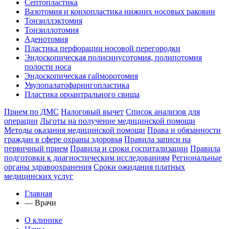
Септопластика
Вазотомия и конхопластика нижних носовых раковин
Тонзиллэктомия
Тонзиллотомия
Аденотомия
Пластика перфорации носовой перегородки
Эндоскопическая полисинусотомия, полипотомия
полости носа
Эндоскопическая гайморотомия
Увулопалатофарингопластика
Пластика ороантрального свища
Прием по ДМС
Налоговый вычет
Список анализов для
операции
Льготы на получение медицинской помощи
Методы оказания медицинской помощи
Права и обязанности
граждан в сфере охраны здоровья
Правила записи на
первичный прием
Правила и сроки госпитализации
Правила
подготовки к диагностическим исследованиям
Региональные
органы здравоохранения
Сроки ожидания платных
медицинских услуг
Главная
—
Врачи
О клинике