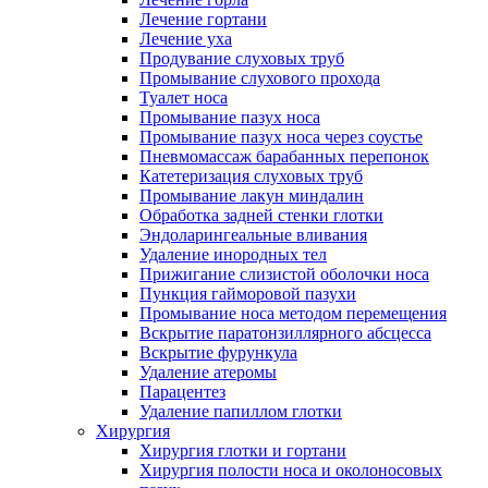
Лечение гортани
Лечение уха
Продувание слуховых труб
Промывание слухового прохода
Туалет носа
Промывание пазух носа
Промывание пазух носа через соустье
Пневмомассаж барабанных перепонок
Катетеризация слуховых труб
Промывание лакун миндалин
Обработка задней стенки глотки
Эндоларингеальные вливания
Удаление инородных тел
Прижигание слизистой оболочки носа
Пункция гайморовой пазухи
Промывание носа методом перемещения
Вскрытие паратонзиллярного абсцесса
Вскрытие фурункула
Удаление атеромы
Парацентез
Удаление папиллом глотки
Хирургия
Хирургия глотки и гортани
Хирургия полости носа и околоносовых