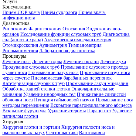
Услуги
Консультации
Приём ЛОР врача
Приём сурдолога
Прием врача-
инфекциониста
Диагностика
Риноскопия
Фарингоскопия
Отоскопия
Эндоскопия лор-
органов
Исследование функции слуховых труб
Диагностика
сна (апноэ и храпа)
Акустическая импедансометрия
Отомикроскопия
Аудиометрия
Тимпанометрия
Риноманометрия
Лабораторная диагностика
Процедуры
Лечение носа
Лечение горла
Лечение гортани
Лечение уха
Продувание слуховых труб
Промывание слухового прохода
Туалет носа
Промывание пазух носа
Промывание пазух носа
через соустье
Пневмомассаж барабанных перепонок
Катетеризация слуховых труб
Промывание лакун миндалин
Обработка задней стенки глотки
Эндоларингеальные
вливания
Удаление инородных тел
Прижигание слизистой
оболочки носа
Пункция гайморовой пазухи
Промывание носа
методом перемещения
Вскрытие паратонзиллярного абсцесса
Вскрытие фурункула
Удаление атеромы
Парацентез
Удаление
папиллом глотки
Хирургия
Хирургия глотки и гортани
Хирургия полости носа и
околоносовых пазух
Септопластика
Вазотомия и