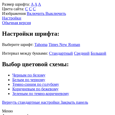
Размер шрифта:
A
A
A
Цвета сайта:
С
С
С
Изображения
Включить
Выключить
Настройки
Обычная версия
Настройки шрифта:
Выберите шрифт:
Tahoma
Times New Roman
Интервал между буквами:
Стандартный
Средний
Большой
Выбор цветовой схемы:
Черным по белому
Белым по черному
Темно-синим по голубому
Коричневым по бежевому
Зеленым по темно-коричневому
Вернуть стандартные настройки
Закрыть панель
Меню