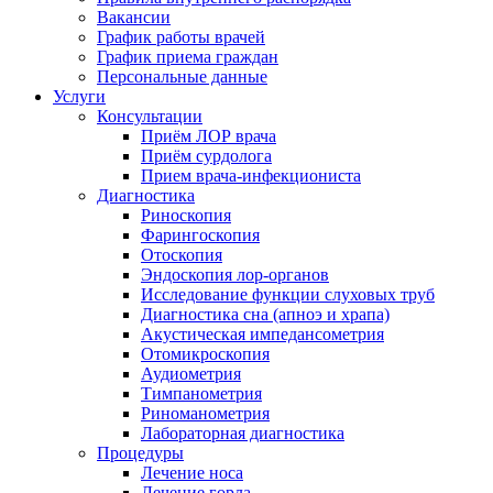
Вакансии
График работы врачей
График приема граждан
Персональные данные
Услуги
Консультации
Приём ЛОР врача
Приём сурдолога
Прием врача-инфекциониста
Диагностика
Риноскопия
Фарингоскопия
Отоскопия
Эндоскопия лор-органов
Исследование функции слуховых труб
Диагностика сна (апноэ и храпа)
Акустическая импедансометрия
Отомикроскопия
Аудиометрия
Тимпанометрия
Риноманометрия
Лабораторная диагностика
Процедуры
Лечение носа
Лечение горла