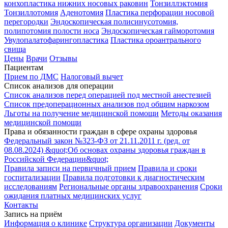
конхопластика нижних носовых раковин
Тонзиллэктомия
Тонзиллотомия
Аденотомия
Пластика перфорации носовой
перегородки
Эндоскопическая полисинусотомия,
полипотомия полости носа
Эндоскопическая гайморотомия
Увулопалатофарингопластика
Пластика ороантрального
свища
Цены
Врачи
Отзывы
Пациентам
Прием по ДМС
Налоговый вычет
Список анализов для операции
Список анализов перед операцией под местной анестезией
Список предоперационных анализов под общим наркозом
Льготы на получение медицинской помощи
Методы оказания
медицинской помощи
Права и обязанности граждан в сфере охраны здоровья
Федеральный закон №323-ФЗ от 21.11.2011 г. (ред. от
08.08.2024) &quot;Об основах охраны здоровья граждан в
Российской Федерации&quot;
Правила записи на первичный прием
Правила и сроки
госпитализации
Правила подготовки к диагностическим
исследованиям
Региональные органы здравоохранения
Сроки
ожидания платных медицинских услуг
Контакты
Запись на приём
Информация о клинике
Структура организации
Документы