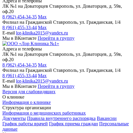
Адреса и телефоны
ЛК №1 на Доваторцев
Ставрополь, ул. Доваторцев, д. 59в,
оф.20
8 (962) 454-34-35
Max
Филиал на Гражданской
Ставрополь, ул. Гражданская, 1/4
8 (961) 455-33-44
Max
E-mail
lor-klinika2015@yandex.ru
Мы в ВКонтакте
Перейти в группу
Адреса и телефоны
ЛК №1 на Доваторцев
Ставрополь, ул. Доваторцев, д. 59в,
оф.20
8 (962) 454-34-35
Max
Филиал на Гражданской
Ставрополь, ул. Гражданская, 1/4
8 (961) 455-33-44
Max
E-mail
lor-klinika2015@yandex.ru
Мы в ВКонтакте
Перейти в группу
Версия для слабовидящих
О клинике
Информация о клинике
Структура организации
Информация о медицинских работниках
Документы
Правила внутреннего распорядка
Вакансии
График работы врачей
График приема граждан
Персональные
данные