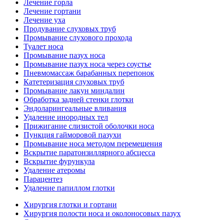
Лечение горла
Лечение гортани
Лечение уха
Продувание слуховых труб
Промывание слухового прохода
Туалет носа
Промывание пазух носа
Промывание пазух носа через соустье
Пневмомассаж барабанных перепонок
Катетеризация слуховых труб
Промывание лакун миндалин
Обработка задней стенки глотки
Эндоларингеальные вливания
Удаление инородных тел
Прижигание слизистой оболочки носа
Пункция гайморовой пазухи
Промывание носа методом перемещения
Вскрытие паратонзиллярного абсцесса
Вскрытие фурункула
Удаление атеромы
Парацентез
Удаление папиллом глотки
Хирургия глотки и гортани
Хирургия полости носа и околоносовых пазух