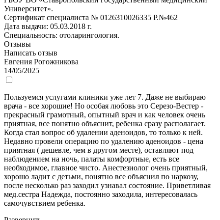
Университет».
Сертификат специалиста № 0126310026335 Р.№462
Дата выдачи: 05.03.2018 г.
Специальность: отоларингология.
Отзывы
Написать отзыв
Евгения Рогожникова
14/05/2025
Пользуемся услугами клиники уже лет 7. Даже не выбираю
врача - все хорошие! Но особая любовь это Серезо-Вестер -
прекрасный грамотный, опытный врач и как человек очень
приятная, все понятно объяснит, ребенка сразу располагает.
Когда стал вопрос об удалении аденоидов, то только к ней.
Недавно провели операцию по удалению аденоидов - цена
приятная ( дешевле, чем в другом месте), оставляют под
наблюдением на ночь, палаты комфортные, есть все
необходимое, главное чисто. Анестезиолог очень приятный,
хорошо ладит с детьми, понятно все объяснил по наркозу,
после несколько раз заходил узнавал состояние. Приветливая
мед.сестра Надежда, постоянно заходила, интересовалась
самочувствием ребенка.
Развернуть