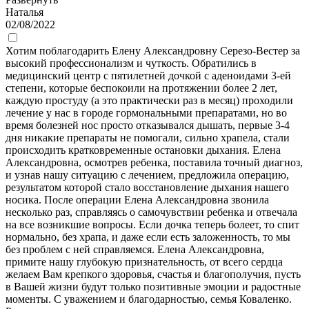
Наталья
02/08/2022
Хотим поблагодарить Елену Александровну Серезо-Вестер за
высокий профессионализм и чуткость. Обратились в
медицинский центр с пятилетней дочкой с аденоидами 3-ей
степени, которые беспокоили на протяжении более 2 лет,
каждую простуду (а это практически раз в месяц) проходили
лечение у нас в городе гормональными препаратами, но во
время болезней нос просто отказывался дышать, первые 3-4
дня никакие препараты не помогали, сильно храпела, стали
происходить кратковременные остановки дыхания. Елена
Александровна, осмотрев ребенка, поставила точный диагноз,
и узнав нашу ситуацию с лечением, предложила операцию,
результатом которой стало восстановление дыхания нашего
носика. После операции Елена Александровна звонила
несколько раз, справляясь о самочувствии ребенка и отвечала
на все возникшие вопросы. Если дочка теперь болеет, то спит
нормально, без храпа, и даже если есть заложенность, то мы
без проблем с ней справляемся. Елена Александровна,
примите нашу глубокую признательность, от всего сердца
желаем Вам крепкого здоровья, счастья и благополучия, пусть
в Вашей жизни будут только позитивные эмоции и радостные
моменты. С уважением и благодарностью, семья Коваленко.