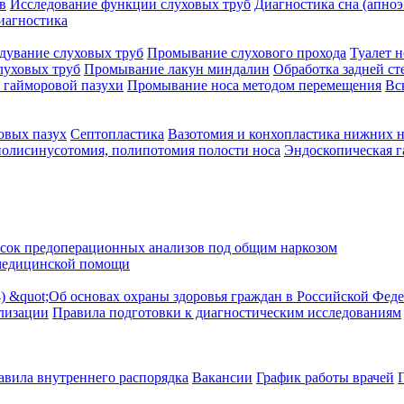
в
Исследование функции слуховых труб
Диагностика сна (апноэ
иагностика
дувание слуховых труб
Промывание слухового прохода
Туалет н
луховых труб
Промывание лакун миндалин
Обработка задней ст
 гайморовой пазухи
Промывание носа методом перемещения
Вс
овых пазух
Септопластика
Вазотомия и конхопластика нижних 
полисинусотомия, полипотомия полости носа
Эндоскопическая 
сок предоперационных анализов под общим наркозом
медицинской помощи
24) &quot;Об основах охраны здоровья граждан в Российской Фед
ализации
Правила подготовки к диагностическим исследованиям
авила внутреннего распорядка
Вакансии
График работы врачей