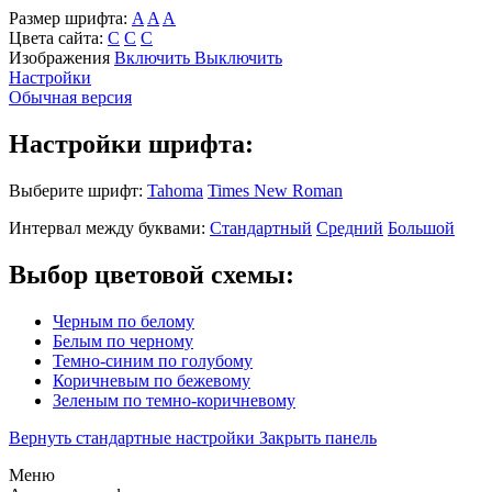
Размер шрифта:
A
A
A
Цвета сайта:
С
С
С
Изображения
Включить
Выключить
Настройки
Обычная версия
Настройки шрифта:
Выберите шрифт:
Tahoma
Times New Roman
Интервал между буквами:
Стандартный
Средний
Большой
Выбор цветовой схемы:
Черным по белому
Белым по черному
Темно-синим по голубому
Коричневым по бежевому
Зеленым по темно-коричневому
Вернуть стандартные настройки
Закрыть панель
Меню