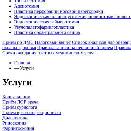
Тонзиллотомия
Аденотомия
Пластика перфорации носовой перегородки
Эндоскопическая полисинусотомия, полипотомия полост
Эндоскопическая гайморотомия
Увулопалатофарингопластика
Пластика ороантрального свища
Прием по ДМС
Налоговый вычет
Список анализов для операц
охраны здоровья
Правила записи на первичный прием
Правила
Сроки ожидания платных медицинских услуг
Главная
—
Услуги
Услуги
Консультации
Приём ЛОР врача
Приём сурдолога
Прием врача-инфекциониста
Диагностика
Риноскопия
Фарингоскопия