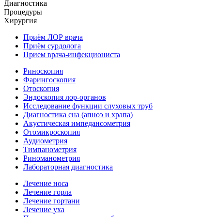
Диагностика
Процедуры
Хирургия
Приём ЛОР врача
Приём сурдолога
Прием врача-инфекциониста
Риноскопия
Фарингоскопия
Отоскопия
Эндоскопия лор-органов
Исследование функции слуховых труб
Диагностика сна (апноэ и храпа)
Акустическая импедансометрия
Отомикроскопия
Аудиометрия
Тимпанометрия
Риноманометрия
Лабораторная диагностика
Лечение носа
Лечение горла
Лечение гортани
Лечение уха