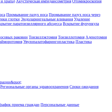
 и храпа)
Акустическая импедансометрия
Отомикроскопия
оса
Промывание пазух носа
Промывание пазух носа через
енки глотки
Эндоларингеальные вливания
Удаление
крытие паратонзиллярного абсцесса
Вскрытие фурункула
носовых раковин
Тонзиллэктомия
Тонзиллотомия
Аденотомия
гайморотомия
Увулопалатофарингопластика
Пластика
ерации&quot;
Региональные органы здравоохранения
Сроки ожидания
График приема граждан
Персональные данные