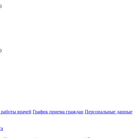
0
0
 работы врачей
График приема граждан
Персональные данные
та