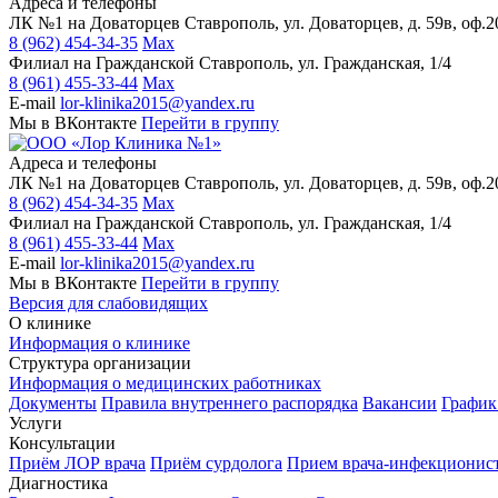
Адреса и телефоны
ЛК №1 на Доваторцев
Ставрополь, ул. Доваторцев, д. 59в, оф.2
8 (962) 454-34-35
Max
Филиал на Гражданской
Ставрополь, ул. Гражданская, 1/4
8 (961) 455-33-44
Max
E-mail
lor-klinika2015@yandex.ru
Мы в ВКонтакте
Перейти в группу
Адреса и телефоны
ЛК №1 на Доваторцев
Ставрополь, ул. Доваторцев, д. 59в, оф.2
8 (962) 454-34-35
Max
Филиал на Гражданской
Ставрополь, ул. Гражданская, 1/4
8 (961) 455-33-44
Max
E-mail
lor-klinika2015@yandex.ru
Мы в ВКонтакте
Перейти в группу
Версия для слабовидящих
О клинике
Информация о клинике
Структура организации
Информация о медицинских работниках
Документы
Правила внутреннего распорядка
Вакансии
График
Услуги
Консультации
Приём ЛОР врача
Приём сурдолога
Прием врача-инфекционис
Диагностика