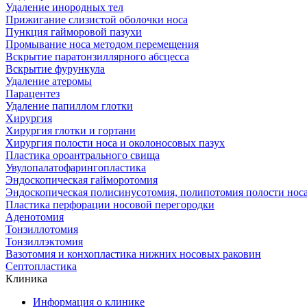
Удаление инородных тел
Прижигание слизистой оболочки носа
Пункция гайморовой пазухи
Промывание носа методом перемещения
Вскрытие паратонзиллярного абсцесса
Вскрытие фурункула
Удаление атеромы
Парацентез
Удаление папиллом глотки
Хирургия
Хирургия глотки и гортани
Хирургия полости носа и околоносовых пазух
Пластика ороантрального свища
Увулопалатофарингопластика
Эндоскопическая гайморотомия
Эндоскопическая полисинусотомия, полипотомия полости нос
Пластика перфорации носовой перегородки
Аденотомия
Тонзиллотомия
Тонзиллэктомия
Вазотомия и конхопластика нижних носовых раковин
Септопластика
Клиника
Информация о клинике