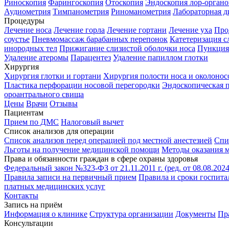
Риноскопия
Фарингоскопия
Отоскопия
Эндоскопия лор-органо
Аудиометрия
Тимпанометрия
Риноманометрия
Лабораторная д
Процедуры
Лечение носа
Лечение горла
Лечение гортани
Лечение уха
Про
соустье
Пневмомассаж барабанных перепонок
Катетеризация с
инородных тел
Прижигание слизистой оболочки носа
Пункция
Удаление атеромы
Парацентез
Удаление папиллом глотки
Хирургия
Хирургия глотки и гортани
Хирургия полости носа и околонос
Пластика перфорации носовой перегородки
Эндоскопическая 
ороантрального свища
Цены
Врачи
Отзывы
Пациентам
Прием по ДМС
Налоговый вычет
Список анализов для операции
Список анализов перед операцией под местной анестезией
Спи
Льготы на получение медицинской помощи
Методы оказания 
Права и обязанности граждан в сфере охраны здоровья
Федеральный закон №323-ФЗ от 21.11.2011 г. (ред. от 08.08.20
Правила записи на первичный прием
Правила и сроки госпит
платных медицинских услуг
Контакты
Запись на приём
Информация о клинике
Структура организации
Документы
Пр
Консультации