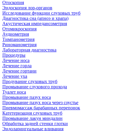
Отоскопия
Эндоскопия лор-органов
Исследование функции слуховых труб
Диагностика сна (апноэ и храпа)
Акустическая импедансометрия
Отомикроскопия
Аудиометрия
Тимпанометрия
Риноманометрия
Лабораторная диагностика
Процедуры
Лечение носа
Лечение горла
Лечение гортани
Лечение уха
Продувание слуховых труб
Промывание слухового прохода
Туалет носа
Промывание пазух носа
Промывание пазух носа через соустье
Пневмомассаж барабанных перепонок
Катетеризация слуховых труб
Промывание лакун миндалин
Обработка задней стенки глотки
Эндоларингеальные вливания