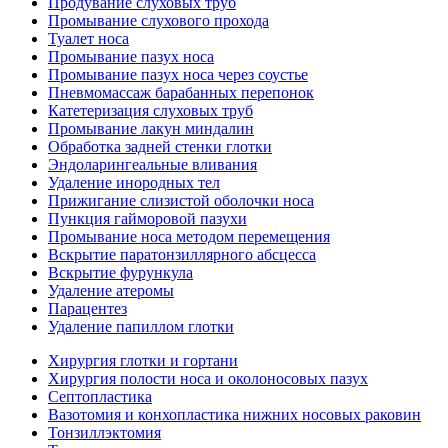
Продувание слуховых труб
Промывание слухового прохода
Туалет носа
Промывание пазух носа
Промывание пазух носа через соустье
Пневмомассаж барабанных перепонок
Катетеризация слуховых труб
Промывание лакун миндалин
Обработка задней стенки глотки
Эндоларингеальные вливания
Удаление инородных тел
Прижигание слизистой оболочки носа
Пункция гайморовой пазухи
Промывание носа методом перемещения
Вскрытие паратонзиллярного абсцесса
Вскрытие фурункула
Удаление атеромы
Парацентез
Удаление папиллом глотки
Хирургия глотки и гортани
Хирургия полости носа и околоносовых пазух
Септопластика
Вазотомия и конхопластика нижних носовых раковин
Тонзиллэктомия