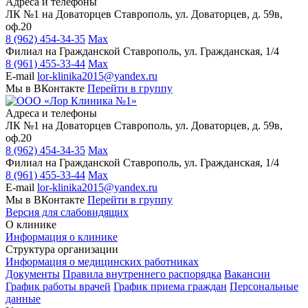
Адреса и телефоны
ЛК №1 на Доваторцев
Ставрополь, ул. Доваторцев, д. 59в,
оф.20
8 (962) 454-34-35
Max
Филиал на Гражданской
Ставрополь, ул. Гражданская, 1/4
8 (961) 455-33-44
Max
E-mail
lor-klinika2015@yandex.ru
Мы в ВКонтакте
Перейти в группу
Адреса и телефоны
ЛК №1 на Доваторцев
Ставрополь, ул. Доваторцев, д. 59в,
оф.20
8 (962) 454-34-35
Max
Филиал на Гражданской
Ставрополь, ул. Гражданская, 1/4
8 (961) 455-33-44
Max
E-mail
lor-klinika2015@yandex.ru
Мы в ВКонтакте
Перейти в группу
Версия для слабовидящих
О клинике
Информация о клинике
Структура организации
Информация о медицинских работниках
Документы
Правила внутреннего распорядка
Вакансии
График работы врачей
График приема граждан
Персональные
данные