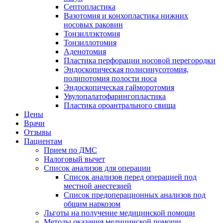
Септопластика
Вазотомия и конхопластика нижних
носовых раковин
Тонзиллэктомия
Тонзиллотомия
Аденотомия
Пластика перфорации носовой перегородки
Эндоскопическая полисинусотомия,
полипотомия полости носа
Эндоскопическая гайморотомия
Увулопалатофарингопластика
Пластика ороантрального свища
Цены
Врачи
Отзывы
Пациентам
Прием по ДМС
Налоговый вычет
Список анализов для операции
Список анализов перед операцией под
местной анестезией
Список предоперационных анализов под
общим наркозом
Льготы на получение медицинской помощи
Методы оказания медицинской помощи