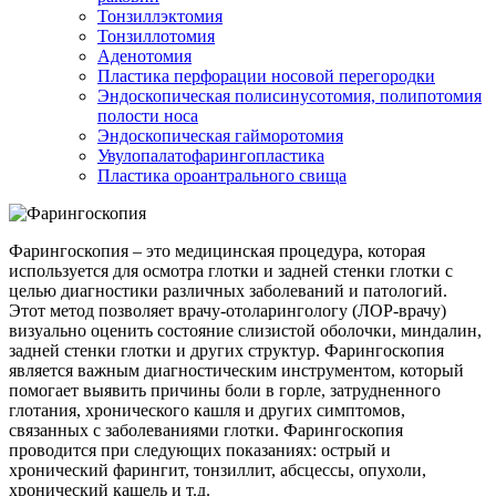
Тонзиллэктомия
Тонзиллотомия
Аденотомия
Пластика перфорации носовой перегородки
Эндоскопическая полисинусотомия, полипотомия
полости носа
Эндоскопическая гайморотомия
Увулопалатофарингопластика
Пластика ороантрального свища
Фарингоскопия – это медицинская процедура, которая
используется для осмотра глотки и задней стенки глотки с
целью диагностики различных заболеваний и патологий.
Этот метод позволяет врачу-отоларингологу (ЛОР-врачу)
визуально оценить состояние слизистой оболочки, миндалин,
задней стенки глотки и других структур. Фарингоскопия
является важным диагностическим инструментом, который
помогает выявить причины боли в горле, затрудненного
глотания, хронического кашля и других симптомов,
связанных с заболеваниями глотки. Фарингоскопия
проводится при следующих показаниях: острый и
хронический фарингит, тонзиллит, абсцессы, опухоли,
хронический кашель и т.д.