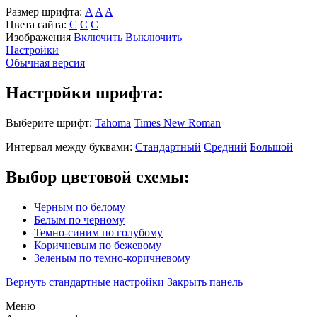
Размер шрифта:
A
A
A
Цвета сайта:
С
С
С
Изображения
Включить
Выключить
Настройки
Обычная версия
Настройки шрифта:
Выберите шрифт:
Tahoma
Times New Roman
Интервал между буквами:
Стандартный
Средний
Большой
Выбор цветовой схемы:
Черным по белому
Белым по черному
Темно-синим по голубому
Коричневым по бежевому
Зеленым по темно-коричневому
Вернуть стандартные настройки
Закрыть панель
Меню