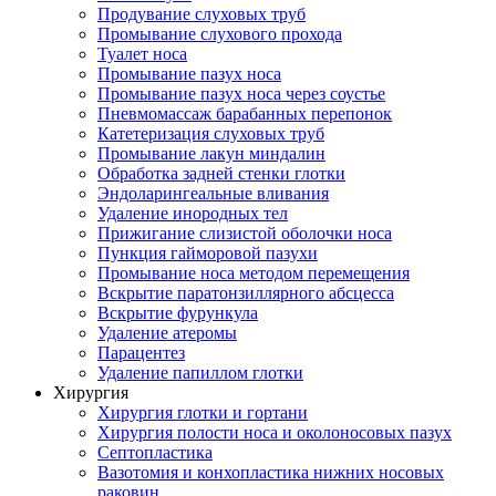
Продувание слуховых труб
Промывание слухового прохода
Туалет носа
Промывание пазух носа
Промывание пазух носа через соустье
Пневмомассаж барабанных перепонок
Катетеризация слуховых труб
Промывание лакун миндалин
Обработка задней стенки глотки
Эндоларингеальные вливания
Удаление инородных тел
Прижигание слизистой оболочки носа
Пункция гайморовой пазухи
Промывание носа методом перемещения
Вскрытие паратонзиллярного абсцесса
Вскрытие фурункула
Удаление атеромы
Парацентез
Удаление папиллом глотки
Хирургия
Хирургия глотки и гортани
Хирургия полости носа и околоносовых пазух
Септопластика
Вазотомия и конхопластика нижних носовых
раковин