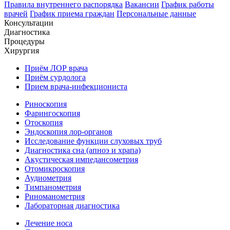
Правила внутреннего распорядка
Вакансии
График работы
врачей
График приема граждан
Персональные данные
Консультации
Диагностика
Процедуры
Хирургия
Приём ЛОР врача
Приём сурдолога
Прием врача-инфекциониста
Риноскопия
Фарингоскопия
Отоскопия
Эндоскопия лор-органов
Исследование функции слуховых труб
Диагностика сна (апноэ и храпа)
Акустическая импедансометрия
Отомикроскопия
Аудиометрия
Тимпанометрия
Риноманометрия
Лабораторная диагностика
Лечение носа