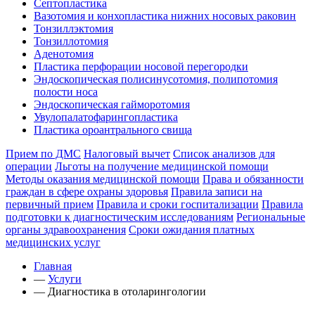
Септопластика
Вазотомия и конхопластика нижних носовых раковин
Тонзиллэктомия
Тонзиллотомия
Аденотомия
Пластика перфорации носовой перегородки
Эндоскопическая полисинусотомия, полипотомия
полости носа
Эндоскопическая гайморотомия
Увулопалатофарингопластика
Пластика ороантрального свища
Прием по ДМС
Налоговый вычет
Список анализов для
операции
Льготы на получение медицинской помощи
Методы оказания медицинской помощи
Права и обязанности
граждан в сфере охраны здоровья
Правила записи на
первичный прием
Правила и сроки госпитализации
Правила
подготовки к диагностическим исследованиям
Региональные
органы здравоохранения
Сроки ожидания платных
медицинских услуг
Главная
—
Услуги
—
Диагностика в отоларингологии