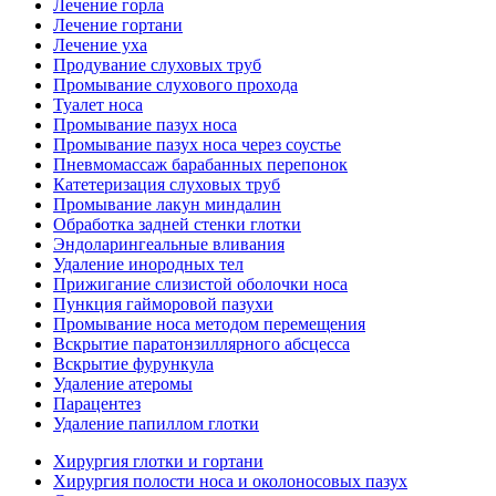
Лечение горла
Лечение гортани
Лечение уха
Продувание слуховых труб
Промывание слухового прохода
Туалет носа
Промывание пазух носа
Промывание пазух носа через соустье
Пневмомассаж барабанных перепонок
Катетеризация слуховых труб
Промывание лакун миндалин
Обработка задней стенки глотки
Эндоларингеальные вливания
Удаление инородных тел
Прижигание слизистой оболочки носа
Пункция гайморовой пазухи
Промывание носа методом перемещения
Вскрытие паратонзиллярного абсцесса
Вскрытие фурункула
Удаление атеромы
Парацентез
Удаление папиллом глотки
Хирургия глотки и гортани
Хирургия полости носа и околоносовых пазух