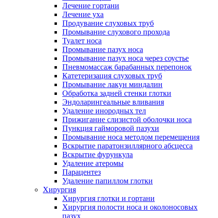
Лечение гортани
Лечение уха
Продувание слуховых труб
Промывание слухового прохода
Туалет носа
Промывание пазух носа
Промывание пазух носа через соустье
Пневмомассаж барабанных перепонок
Катетеризация слуховых труб
Промывание лакун миндалин
Обработка задней стенки глотки
Эндоларингеальные вливания
Удаление инородных тел
Прижигание слизистой оболочки носа
Пункция гайморовой пазухи
Промывание носа методом перемещения
Вскрытие паратонзиллярного абсцесса
Вскрытие фурункула
Удаление атеромы
Парацентез
Удаление папиллом глотки
Хирургия
Хирургия глотки и гортани
Хирургия полости носа и околоносовых
пазух