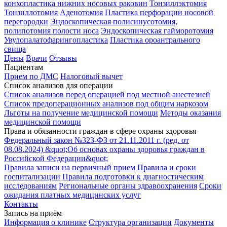
конхопластика нижних носовых раковин
Тонзиллэктомия
Тонзиллотомия
Аденотомия
Пластика перфорации носовой
перегородки
Эндоскопическая полисинусотомия,
полипотомия полости носа
Эндоскопическая гайморотомия
Увулопалатофарингопластика
Пластика ороантрального
свища
Цены
Врачи
Отзывы
Пациентам
Прием по ДМС
Налоговый вычет
Список анализов для операции
Список анализов перед операцией под местной анестезией
Список предоперационных анализов под общим наркозом
Льготы на получение медицинской помощи
Методы оказания
медицинской помощи
Права и обязанности граждан в сфере охраны здоровья
Федеральный закон №323-ФЗ от 21.11.2011 г. (ред. от
08.08.2024) &quot;Об основах охраны здоровья граждан в
Российской Федерации&quot;
Правила записи на первичный прием
Правила и сроки
госпитализации
Правила подготовки к диагностическим
исследованиям
Региональные органы здравоохранения
Сроки
ожидания платных медицинских услуг
Контакты
Запись на приём
Информация о клинике
Структура организации
Документы