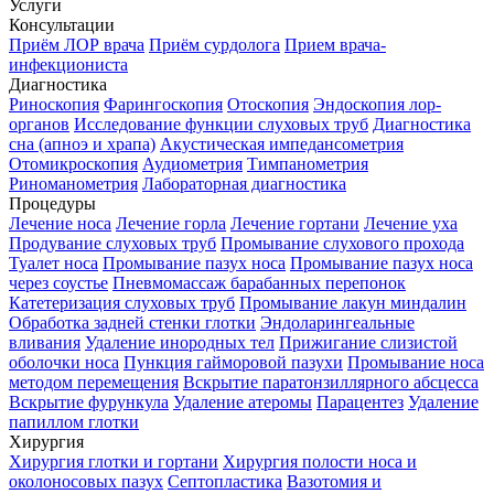
Услуги
Консультации
Приём ЛОР врача
Приём сурдолога
Прием врача-
инфекциониста
Диагностика
Риноскопия
Фарингоскопия
Отоскопия
Эндоскопия лор-
органов
Исследование функции слуховых труб
Диагностика
сна (апноэ и храпа)
Акустическая импедансометрия
Отомикроскопия
Аудиометрия
Тимпанометрия
Риноманометрия
Лабораторная диагностика
Процедуры
Лечение носа
Лечение горла
Лечение гортани
Лечение уха
Продувание слуховых труб
Промывание слухового прохода
Туалет носа
Промывание пазух носа
Промывание пазух носа
через соустье
Пневмомассаж барабанных перепонок
Катетеризация слуховых труб
Промывание лакун миндалин
Обработка задней стенки глотки
Эндоларингеальные
вливания
Удаление инородных тел
Прижигание слизистой
оболочки носа
Пункция гайморовой пазухи
Промывание носа
методом перемещения
Вскрытие паратонзиллярного абсцесса
Вскрытие фурункула
Удаление атеромы
Парацентез
Удаление
папиллом глотки
Хирургия
Хирургия глотки и гортани
Хирургия полости носа и
околоносовых пазух
Септопластика
Вазотомия и