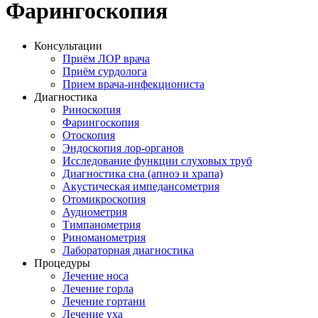
Фарингоскопия
Консультации
Приём ЛОР врача
Приём сурдолога
Прием врача-инфекциониста
Диагностика
Риноскопия
Фарингоскопия
Отоскопия
Эндоскопия лор-органов
Исследование функции слуховых труб
Диагностика сна (апноэ и храпа)
Акустическая импедансометрия
Отомикроскопия
Аудиометрия
Тимпанометрия
Риноманометрия
Лабораторная диагностика
Процедуры
Лечение носа
Лечение горла
Лечение гортани
Лечение уха