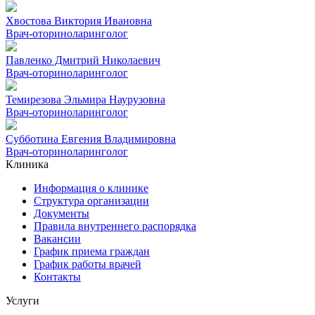
Хвостова Виктория Ивановна
Врач-оториноларинголог
Павленко Дмитрий Николаевич
Врач-оториноларинголог
Темирезова Эльмира Наурузовна
Врач-оториноларинголог
Субботина Евгения Владимировна
Врач-оториноларинголог
Клиника
Информация о клинике
Структура организации
Документы
Правила внутреннего распорядка
Вакансии
График приема граждан
График работы врачей
Контакты
Услуги