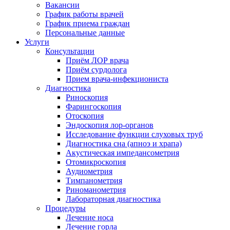
Вакансии
График работы врачей
График приема граждан
Персональные данные
Услуги
Консультации
Приём ЛОР врача
Приём сурдолога
Прием врача-инфекциониста
Диагностика
Риноскопия
Фарингоскопия
Отоскопия
Эндоскопия лор-органов
Исследование функции слуховых труб
Диагностика сна (апноэ и храпа)
Акустическая импедансометрия
Отомикроскопия
Аудиометрия
Тимпанометрия
Риноманометрия
Лабораторная диагностика
Процедуры
Лечение носа
Лечение горла