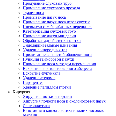
Продувание слуховых труб
Промывание слухового прохода
Туалет носа
Промывание пазух носа
Промывание пазух носа через соустье
Пневмомассаж барабанных перепонок
Катетеризация слуховых труб
Промывание лакун миндалин
Обработка задней стенки глотки
Эндоларингеальные вливания
Удаление инородных тел
Прижигание слизистой оболочки носа
Пункция гайморовой пазухи
Промывание носа методом перемещения
Вскрытие паратонзиллярного абсцесса
Вскрытие фурункула
Удаление атеромы
Парацентез
Удаление папиллом глотки
Хирургия
Хирургия глотки и гортани
Хирургия полости носа и околоносовых пазух
Септопластика
Вазотомия и конхопластика нижних носовых
раковин