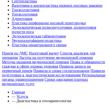
Септопластика
Вазотомия и конхопластика нижних носовых раковин
Тонзиллэктомия
Тонзиллотомия
Аденотомия
Пластика перфорации носовой перегородки
Эндоскопическая полисинусотомия, полипотомия
полости носа
Эндоскопическая гайморотомия
Увулопалатофарингопластика
Пластика ороантрального свища
Прием по ДМС
Налоговый вычет
Список анализов для
операции
Льготы на получение медицинской помощи
Методы оказания медицинской помощи
Права и обязанности
граждан в сфере охраны здоровья
Правила записи на
первичный прием
Правила и сроки госпитализации
Правила
подготовки к диагностическим исследованиям
Региональные
органы здравоохранения
Сроки ожидания платных
медицинских услуг
Главная
—
Услуги
—
Диагностика в отоларингологии