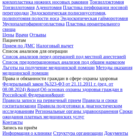
конхопластика нижних носовых раковин
Тонзиллэктомия
Тонзиллотомия
Аденотомия
Пластика перфорации носовой
перегородки
Эндоскопическая полисинусотомия,
полипотомия полости носа
Эндоскопическая гайморотомия
Увулопалатофарингопластика
Пластика ороантрального
свища
Цены
Врачи
Отзывы
Пациентам
Прием по ДМС
Налоговый вычет
Список анализов для операции
Список анализов перед операцией под местной анестезией
Список предоперационных анализов под общим наркозом
Льготы на получение медицинской помощи
Методы оказания
медицинской помощи
Права и обязанности граждан в сфере охраны здоровья
Федеральный закон №323-ФЗ от 21.11.2011 г. (ред. от
08.08.2024) &quot;Об основах охраны здоровья граждан в
Российской Федерации&quot;
Правила записи на первичный прием
Правила и сроки
госпитализации
Правила подготовки к диагностическим
исследованиям
Региональные органы здравоохранения
Сроки
ожидания платных медицинских услуг
Контакты
Запись на приём
Информация о клинике
Структура организации
Документы