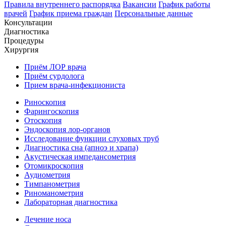
Правила внутреннего распорядка
Вакансии
График работы
врачей
График приема граждан
Персональные данные
Консультации
Диагностика
Процедуры
Хирургия
Приём ЛОР врача
Приём сурдолога
Прием врача-инфекциониста
Риноскопия
Фарингоскопия
Отоскопия
Эндоскопия лор-органов
Исследование функции слуховых труб
Диагностика сна (апноэ и храпа)
Акустическая импедансометрия
Отомикроскопия
Аудиометрия
Тимпанометрия
Риноманометрия
Лабораторная диагностика
Лечение носа