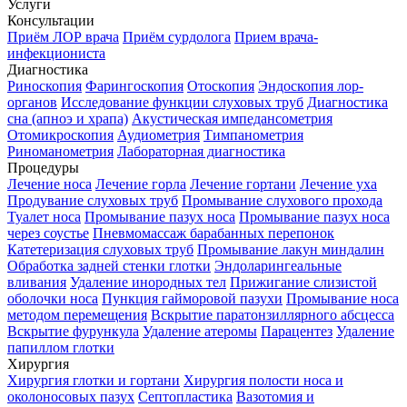
Услуги
Консультации
Приём ЛОР врача
Приём сурдолога
Прием врача-
инфекциониста
Диагностика
Риноскопия
Фарингоскопия
Отоскопия
Эндоскопия лор-
органов
Исследование функции слуховых труб
Диагностика
сна (апноэ и храпа)
Акустическая импедансометрия
Отомикроскопия
Аудиометрия
Тимпанометрия
Риноманометрия
Лабораторная диагностика
Процедуры
Лечение носа
Лечение горла
Лечение гортани
Лечение уха
Продувание слуховых труб
Промывание слухового прохода
Туалет носа
Промывание пазух носа
Промывание пазух носа
через соустье
Пневмомассаж барабанных перепонок
Катетеризация слуховых труб
Промывание лакун миндалин
Обработка задней стенки глотки
Эндоларингеальные
вливания
Удаление инородных тел
Прижигание слизистой
оболочки носа
Пункция гайморовой пазухи
Промывание носа
методом перемещения
Вскрытие паратонзиллярного абсцесса
Вскрытие фурункула
Удаление атеромы
Парацентез
Удаление
папиллом глотки
Хирургия
Хирургия глотки и гортани
Хирургия полости носа и
околоносовых пазух
Септопластика
Вазотомия и