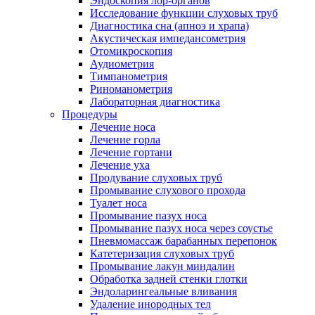
Эндоскопия лор-органов
Исследование функции слуховых труб
Диагностика сна (апноэ и храпа)
Акустическая импедансометрия
Отомикроскопия
Аудиометрия
Тимпанометрия
Риноманометрия
Лабораторная диагностика
Процедуры
Лечение носа
Лечение горла
Лечение гортани
Лечение уха
Продувание слуховых труб
Промывание слухового прохода
Туалет носа
Промывание пазух носа
Промывание пазух носа через соустье
Пневмомассаж барабанных перепонок
Катетеризация слуховых труб
Промывание лакун миндалин
Обработка задней стенки глотки
Эндоларингеальные вливания
Удаление инородных тел