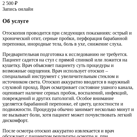
2 500 ₽
Запись онлайн
Об услуге
Отоскопия проводится при следующих показаниях: острый и
хронический отит, серные пробки, перфорация барабанной
перепонки, инородные тела, боль в ухе, снижение слуха.
Предварительная подготовка к исследованию не требуется.
Пациент садится на стул с прямой спинкой или ложится на
кушетку. Врач объясняет пациенту суть процедуры и
возможные ощущения. Врач использует отоскоп –
специальный инструмент с увеличительным стеклом и
источником света. Отоскоп аккуратно вводится в наружный
слуховой проход. Врач осматривает состояние ушного канала,
оценивает наличие серных пробок, воспалений, инфекций,
повреждений и других патологий. Особое внимание
уделяется барабанной перепонке, её цвету, целостности и
подвижности. Процедура обычно занимает несколько минут и
не вызывает боли, хотя пациент может почувствовать легкий
дискомфорт.
После осмотра отоскоп аккуратно извлекается и врач
обсуждает с пациентом результаты осмотра и, при