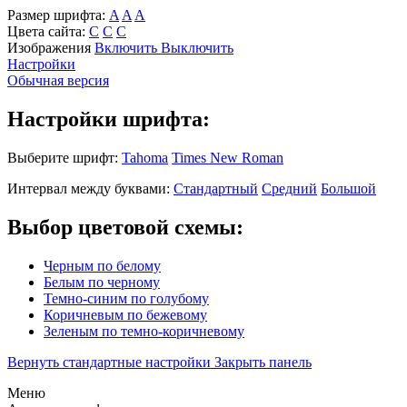
Размер шрифта:
A
A
A
Цвета сайта:
С
С
С
Изображения
Включить
Выключить
Настройки
Обычная версия
Настройки шрифта:
Выберите шрифт:
Tahoma
Times New Roman
Интервал между буквами:
Стандартный
Средний
Большой
Выбор цветовой схемы:
Черным по белому
Белым по черному
Темно-синим по голубому
Коричневым по бежевому
Зеленым по темно-коричневому
Вернуть стандартные настройки
Закрыть панель
Меню