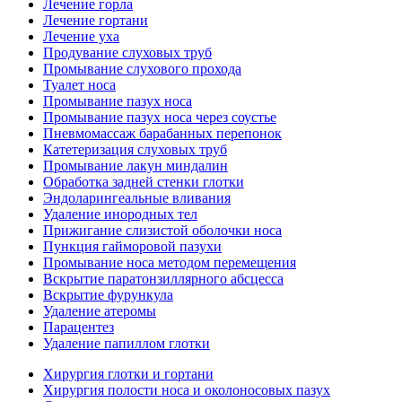
Лечение горла
Лечение гортани
Лечение уха
Продувание слуховых труб
Промывание слухового прохода
Туалет носа
Промывание пазух носа
Промывание пазух носа через соустье
Пневмомассаж барабанных перепонок
Катетеризация слуховых труб
Промывание лакун миндалин
Обработка задней стенки глотки
Эндоларингеальные вливания
Удаление инородных тел
Прижигание слизистой оболочки носа
Пункция гайморовой пазухи
Промывание носа методом перемещения
Вскрытие паратонзиллярного абсцесса
Вскрытие фурункула
Удаление атеромы
Парацентез
Удаление папиллом глотки
Хирургия глотки и гортани
Хирургия полости носа и околоносовых пазух