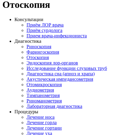
Отоскопия
Консультации
Приём ЛОР врача
Приём сурдолога
Прием врача-инфекциониста
Диагностика
Риноскопия
Фарингоскопия
Отоскопия
Эндоскопия лор-органов
Исследование функции слуховых труб
Диагностика сна (апноэ и храпа)
Акустическая импедансометрия
Отомикроскопия
Аудиометрия
Тимпанометрия
Риноманометрия
Лабораторная диагностика
Процедуры
Лечение носа
Лечение горла
Лечение гортани
Лечение уха