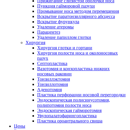
Прижигание слизистой оболочки носа
Пункция гайморовой пазухи
Промывание носа методом перемещения
Вскрытие паратонзиллярного абсцесса
Вскрытие фурункула
Удаление атеромы
Парацентез
Удаление папиллом глотки
Хирургия
Хирургия глотки и гортани
Хирургия полости носа и околоносовых
пазух
Септопластика
Вазотомия и конхопластика нижних
носовых раковин
Тонзиллэктомия
Тонзиллотомия
Аденотомия
Пластика перфорации носовой перегородки
Эндоскопическая полисинусотомия,
полипотомия полости носа
Эндоскопическая гайморотомия
Увулопалатофарингопластика
Пластика ороантрального свища
Цены