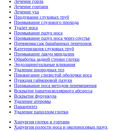
Лечение горла
Лечение гортани
Лечение уха
Продувание слуховых труб
Промывание слухового прохода
Туалет носа
Промывание пазух носа
Промывание пазух носа через соустье
Пневмомассаж барабанных перепонок
Катетеризация слуховых труб
Промывание лакун миндалин
Обработка задней стенки глотки
Эндоларингеальные вливания
Удаление инородных тел
Прижигание слизистой оболочки носа
Пункция гайморовой пазухи
Промывание носа методом перемещения
Вскрытие паратонзиллярного абсцесса
Вскрытие фурункула
Удаление атеромы
Парацентез
Удаление папиллом глотки
Хирургия глотки и гортани
Хирургия полости носа и околоносовых пазух