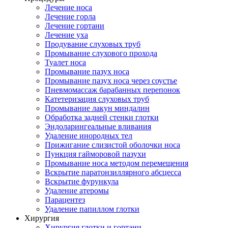
Лечение носа
Лечение горла
Лечение гортани
Лечение уха
Продувание слуховых труб
Промывание слухового прохода
Туалет носа
Промывание пазух носа
Промывание пазух носа через соустье
Пневмомассаж барабанных перепонок
Катетеризация слуховых труб
Промывание лакун миндалин
Обработка задней стенки глотки
Эндоларингеальные вливания
Удаление инородных тел
Прижигание слизистой оболочки носа
Пункция гайморовой пазухи
Промывание носа методом перемещения
Вскрытие паратонзиллярного абсцесса
Вскрытие фурункула
Удаление атеромы
Парацентез
Удаление папиллом глотки
Хирургия
Хирургия глотки и гортани