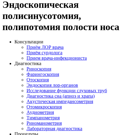
Эндоскопическая
полисинусотомия,
полипотомия полости носа
Консультации
Приём ЛОР врача
Приём сурдолога
Прием врача-инфекциониста
Диагностика
Риноскопия
Фарингоскопия
Отоскопия
Эндоскопия лор-органов
Исследование функции слуховых труб
Диагностика сна (апноэ и храпа)
Акустическая импедансометрия
Отомикроскопия
Аудиометрия
Тимпанометрия
Риноманометрия
Лабораторная диагностика
Процедуры