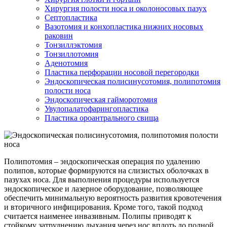
Хирургия полости носа и околоносовых пазух
Септопластика
Вазотомия и конхопластика нижних носовых
раковин
Тонзиллэктомия
Тонзиллотомия
Аденотомия
Пластика перфорации носовой перегородки
Эндоскопическая полисинусотомия, полипотомия
полости носа
Эндоскопическая гайморотомия
Увулопалатофарингопластика
Пластика ороантрального свища
Полипотомия – эндоскопическая операция по удалению
полипов, которые формируются на слизистых оболочках в
пазухах носа. Для выполнения процедуры используется
эндоскопическое и лазерное оборудование, позволяющее
обеспечить минимальную вероятность развития кровотечения
и вторичного инфицирования. Кроме того, такой подход
считается наименее инвазивным. Полипы приводят к
стойкому затруднению дыхания через нос вплоть до полной