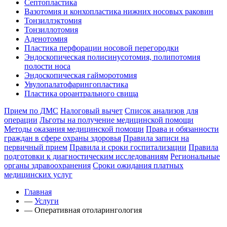
Септопластика
Вазотомия и конхопластика нижних носовых раковин
Тонзиллэктомия
Тонзиллотомия
Аденотомия
Пластика перфорации носовой перегородки
Эндоскопическая полисинусотомия, полипотомия
полости носа
Эндоскопическая гайморотомия
Увулопалатофарингопластика
Пластика ороантрального свища
Прием по ДМС
Налоговый вычет
Список анализов для
операции
Льготы на получение медицинской помощи
Методы оказания медицинской помощи
Права и обязанности
граждан в сфере охраны здоровья
Правила записи на
первичный прием
Правила и сроки госпитализации
Правила
подготовки к диагностическим исследованиям
Региональные
органы здравоохранения
Сроки ожидания платных
медицинских услуг
Главная
—
Услуги
—
Оперативная отоларингология