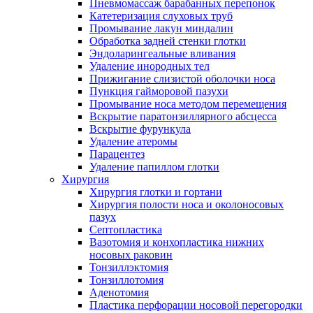
Пневмомассаж барабанных перепонок
Катетеризация слуховых труб
Промывание лакун миндалин
Обработка задней стенки глотки
Эндоларингеальные вливания
Удаление инородных тел
Прижигание слизистой оболочки носа
Пункция гайморовой пазухи
Промывание носа методом перемещения
Вскрытие паратонзиллярного абсцесса
Вскрытие фурункула
Удаление атеромы
Парацентез
Удаление папиллом глотки
Хирургия
Хирургия глотки и гортани
Хирургия полости носа и околоносовых
пазух
Септопластика
Вазотомия и конхопластика нижних
носовых раковин
Тонзиллэктомия
Тонзиллотомия
Аденотомия
Пластика перфорации носовой перегородки