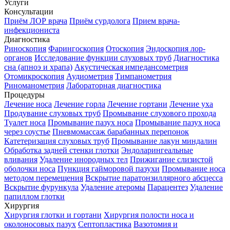
Услуги
Консультации
Приём ЛОР врача
Приём сурдолога
Прием врача-
инфекциониста
Диагностика
Риноскопия
Фарингоскопия
Отоскопия
Эндоскопия лор-
органов
Исследование функции слуховых труб
Диагностика
сна (апноэ и храпа)
Акустическая импедансометрия
Отомикроскопия
Аудиометрия
Тимпанометрия
Риноманометрия
Лабораторная диагностика
Процедуры
Лечение носа
Лечение горла
Лечение гортани
Лечение уха
Продувание слуховых труб
Промывание слухового прохода
Туалет носа
Промывание пазух носа
Промывание пазух носа
через соустье
Пневмомассаж барабанных перепонок
Катетеризация слуховых труб
Промывание лакун миндалин
Обработка задней стенки глотки
Эндоларингеальные
вливания
Удаление инородных тел
Прижигание слизистой
оболочки носа
Пункция гайморовой пазухи
Промывание носа
методом перемещения
Вскрытие паратонзиллярного абсцесса
Вскрытие фурункула
Удаление атеромы
Парацентез
Удаление
папиллом глотки
Хирургия
Хирургия глотки и гортани
Хирургия полости носа и
околоносовых пазух
Септопластика
Вазотомия и