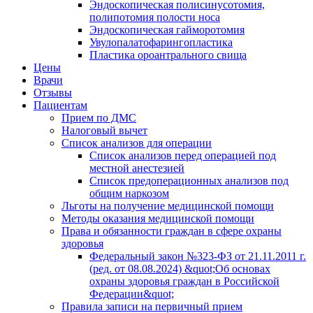
Эндоскопическая полисинусотомия,
полипотомия полости носа
Эндоскопическая гайморотомия
Увулопалатофарингопластика
Пластика ороантрального свища
Цены
Врачи
Отзывы
Пациентам
Прием по ДМС
Налоговый вычет
Список анализов для операции
Список анализов перед операцией под
местной анестезией
Список предоперационных анализов под
общим наркозом
Льготы на получение медицинской помощи
Методы оказания медицинской помощи
Права и обязанности граждан в сфере охраны
здоровья
Федеральный закон №323-ФЗ от 21.11.2011 г.
(ред. от 08.08.2024) &quot;Об основах
охраны здоровья граждан в Российской
Федерации&quot;
Правила записи на первичный прием