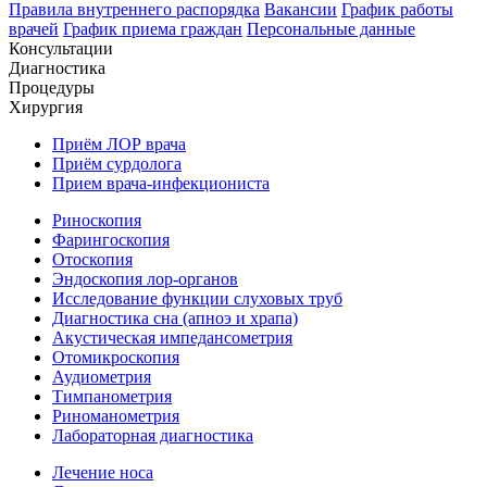
Правила внутреннего распорядка
Вакансии
График работы
врачей
График приема граждан
Персональные данные
Консультации
Диагностика
Процедуры
Хирургия
Приём ЛОР врача
Приём сурдолога
Прием врача-инфекциониста
Риноскопия
Фарингоскопия
Отоскопия
Эндоскопия лор-органов
Исследование функции слуховых труб
Диагностика сна (апноэ и храпа)
Акустическая импедансометрия
Отомикроскопия
Аудиометрия
Тимпанометрия
Риноманометрия
Лабораторная диагностика
Лечение носа