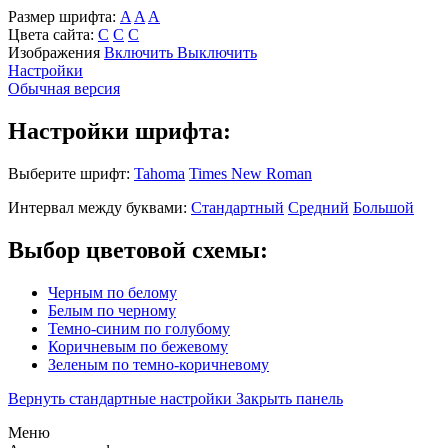
Размер шрифта:
A
A
A
Цвета сайта:
С
С
С
Изображения
Включить
Выключить
Настройки
Обычная версия
Настройки шрифта:
Выберите шрифт:
Tahoma
Times New Roman
Интервал между буквами:
Стандартный
Средний
Большой
Выбор цветовой схемы:
Черным по белому
Белым по черному
Темно-синим по голубому
Коричневым по бежевому
Зеленым по темно-коричневому
Вернуть стандартные настройки
Закрыть панель
Меню