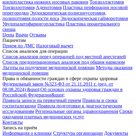
конхопластика нижних носовых раковин
Тонзиллэктомия
Тонзиллотомия
Аденотомия
Пластика перфорации носовой
перегородки
Эндоскопическая полисинусотомия,
полипотомия полости носа
Эндоскопическая гайморотомия
Увулопалатофарингопластика
Пластика ороантрального
свища
Цены
Врачи
Отзывы
Пациентам
Прием по ДМС
Налоговый вычет
Список анализов для операции
Список анализов перед операцией под местной анестезией
Список предоперационных анализов под общим наркозом
Льготы на получение медицинской помощи
Методы оказания
медицинской помощи
Права и обязанности граждан в сфере охраны здоровья
Федеральный закон №323-ФЗ от 21.11.2011 г. (ред. от
08.08.2024) &quot;Об основах охраны здоровья граждан в
Российской Федерации&quot;
Правила записи на первичный прием
Правила и сроки
госпитализации
Правила подготовки к диагностическим
исследованиям
Региональные органы здравоохранения
Сроки
ожидания платных медицинских услуг
Контакты
Запись на приём
Информация о клинике
Структура организации
Документы