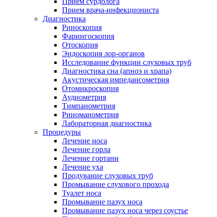
Приём сурдолога
Прием врача-инфекциониста
Диагностика
Риноскопия
Фарингоскопия
Отоскопия
Эндоскопия лор-органов
Исследование функции слуховых труб
Диагностика сна (апноэ и храпа)
Акустическая импедансометрия
Отомикроскопия
Аудиометрия
Тимпанометрия
Риноманометрия
Лабораторная диагностика
Процедуры
Лечение носа
Лечение горла
Лечение гортани
Лечение уха
Продувание слуховых труб
Промывание слухового прохода
Туалет носа
Промывание пазух носа
Промывание пазух носа через соустье