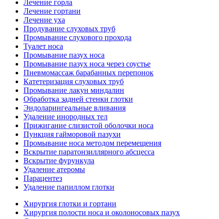
Лечение горла
Лечение гортани
Лечение уха
Продувание слуховых труб
Промывание слухового прохода
Туалет носа
Промывание пазух носа
Промывание пазух носа через соустье
Пневмомассаж барабанных перепонок
Катетеризация слуховых труб
Промывание лакун миндалин
Обработка задней стенки глотки
Эндоларингеальные вливания
Удаление инородных тел
Прижигание слизистой оболочки носа
Пункция гайморовой пазухи
Промывание носа методом перемещения
Вскрытие паратонзиллярного абсцесса
Вскрытие фурункула
Удаление атеромы
Парацентез
Удаление папиллом глотки
Хирургия глотки и гортани
Хирургия полости носа и околоносовых пазух