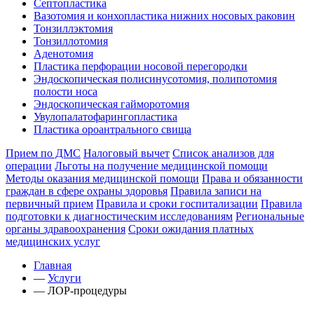
Септопластика
Вазотомия и конхопластика нижних носовых раковин
Тонзиллэктомия
Тонзиллотомия
Аденотомия
Пластика перфорации носовой перегородки
Эндоскопическая полисинусотомия, полипотомия
полости носа
Эндоскопическая гайморотомия
Увулопалатофарингопластика
Пластика ороантрального свища
Прием по ДМС
Налоговый вычет
Список анализов для
операции
Льготы на получение медицинской помощи
Методы оказания медицинской помощи
Права и обязанности
граждан в сфере охраны здоровья
Правила записи на
первичный прием
Правила и сроки госпитализации
Правила
подготовки к диагностическим исследованиям
Региональные
органы здравоохранения
Сроки ожидания платных
медицинских услуг
Главная
—
Услуги
—
ЛОР-процедуры