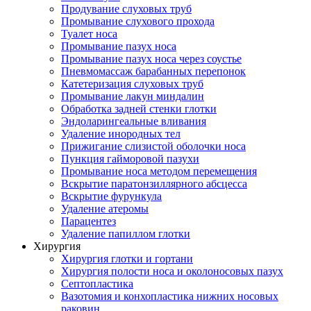
Продувание слуховых труб
Промывание слухового прохода
Туалет носа
Промывание пазух носа
Промывание пазух носа через соустье
Пневмомассаж барабанных перепонок
Катетеризация слуховых труб
Промывание лакун миндалин
Обработка задней стенки глотки
Эндоларингеальные вливания
Удаление инородных тел
Прижигание слизистой оболочки носа
Пункция гайморовой пазухи
Промывание носа методом перемещения
Вскрытие паратонзиллярного абсцесса
Вскрытие фурункула
Удаление атеромы
Парацентез
Удаление папиллом глотки
Хирургия
Хирургия глотки и гортани
Хирургия полости носа и околоносовых пазух
Септопластика
Вазотомия и конхопластика нижних носовых
раковин