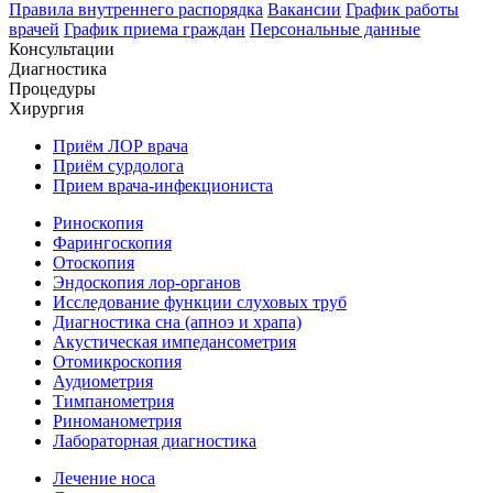
Правила внутреннего распорядка
Вакансии
График работы
врачей
График приема граждан
Персональные данные
Консультации
Диагностика
Процедуры
Хирургия
Приём ЛОР врача
Приём сурдолога
Прием врача-инфекциониста
Риноскопия
Фарингоскопия
Отоскопия
Эндоскопия лор-органов
Исследование функции слуховых труб
Диагностика сна (апноэ и храпа)
Акустическая импедансометрия
Отомикроскопия
Аудиометрия
Тимпанометрия
Риноманометрия
Лабораторная диагностика
Лечение носа