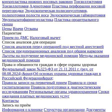
конхопластика нижних носовых раковин
Тонзиллэктомия
Тонзиллотомия
Аденотомия
Пластика перфорации носовой
перегородки
Эндоскопическая полисинусотомия,
полипотомия полости носа
Эндоскопическая гайморотомия
Увулопалатофарингопластика
Пластика ороантрального
свища
Цены
Врачи
Отзывы
Пациентам
Прием по ДМС
Налоговый вычет
Список анализов для операции
Список анализов перед операцией под местной анестезией
Список предоперационных анализов под общим наркозом
Льготы на получение медицинской помощи
Методы оказания
медицинской помощи
Права и обязанности граждан в сфере охраны здоровья
Федеральный закон №323-ФЗ от 21.11.2011 г. (ред. от
08.08.2024) &quot;Об основах охраны здоровья граждан в
Российской Федерации&quot;
Правила записи на первичный прием
Правила и сроки
госпитализации
Правила подготовки к диагностическим
исследованиям
Региональные органы здравоохранения
Сроки
ожидания платных медицинских услуг
Контакты
Запись на приём
Информация о клинике
Структура организации
Документы