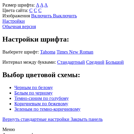
Размер шрифта:
A
A
A
Цвета сайта:
С
С
С
Изображения
Включить
Выключить
Настройки
Обычная версия
Настройки шрифта:
Выберите шрифт:
Tahoma
Times New Roman
Интервал между буквами:
Стандартный
Средний
Большой
Выбор цветовой схемы:
Черным по белому
Белым по черному
Темно-синим по голубому
Коричневым по бежевому
Зеленым по темно-коричневому
Вернуть стандартные настройки
Закрыть панель
Меню