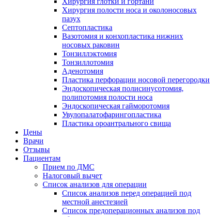
Хирургия глотки и гортани
Хирургия полости носа и околоносовых
пазух
Септопластика
Вазотомия и конхопластика нижних
носовых раковин
Тонзиллэктомия
Тонзиллотомия
Аденотомия
Пластика перфорации носовой перегородки
Эндоскопическая полисинусотомия,
полипотомия полости носа
Эндоскопическая гайморотомия
Увулопалатофарингопластика
Пластика ороантрального свища
Цены
Врачи
Отзывы
Пациентам
Прием по ДМС
Налоговый вычет
Список анализов для операции
Список анализов перед операцией под
местной анестезией
Список предоперационных анализов под