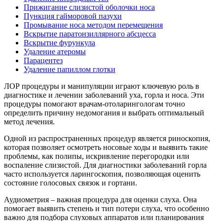
Прижигание слизистой оболочки носа
Пункция гайморовой пазухи
Промывание носа методом перемещения
Вскрытие паратонзиллярного абсцесса
Вскрытие фурункула
Удаление атеромы
Парацентез
Удаление папиллом глотки
ЛОР процедуры и манипуляции играют ключевую роль в
диагностике и лечении заболеваний уха, горла и носа. Эти
процедуры помогают врачам-отоларингологам точно
определить причину недомогания и выбрать оптимальный
метод лечения.
Одной из распространенных процедур является риноскопия,
которая позволяет осмотреть носовые ходы и выявить такие
проблемы, как полипы, искривление перегородки или
воспаление слизистой. Для диагностики заболеваний горла
часто используется ларингоскопия, позволяющая оценить
состояние голосовых связок и гортани.
Аудиометрия – важная процедура для оценки слуха. Она
помогает выявить степень и тип потери слуха, что особенно
важно для подбора слуховых аппаратов или планирования