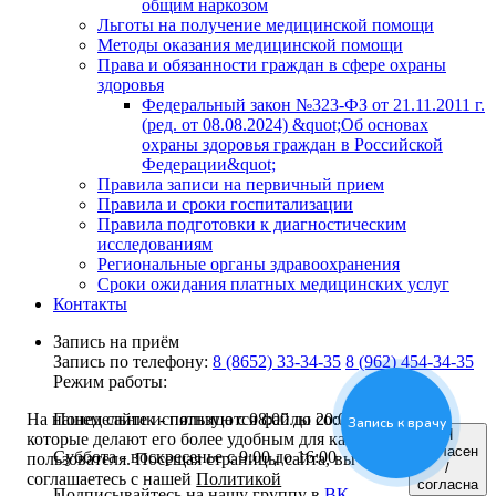
общим наркозом
Льготы на получение медицинской помощи
Методы оказания медицинской помощи
Права и обязанности граждан в сфере охраны
здоровья
Федеральный закон №323-ФЗ от 21.11.2011 г.
(ред. от 08.08.2024) &quot;Об основах
охраны здоровья граждан в Российской
Федерации&quot;
Правила записи на первичный прием
Правила и сроки госпитализации
Правила подготовки к диагностическим
исследованиям
Региональные органы здравоохранения
Сроки ожидания платных медицинских услуг
Контакты
Запись на приём
Запись по телефону:
8 (8652) 33-34-35
8 (962) 454-34-35
Режим работы:
Понедельник - пятница с 08:00 до 20:00
На нашем сайте используются файлы cookies,
Запись к врачу
Я
которые делают его более удобным для каждого
согласен
Суббота - воскресенье с 9:00 до 16:00
пользователя. Посещая страницы сайта, вы
/
соглашаетесь с нашей
Политикой
согласна
Подписывайтесь на нашу группу в
ВК