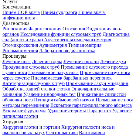
Услуги
Консультации
Приём ЛОР врача
Приём сурдолога
Прием врача-
инфекциониста
Диагностика
Риноскопия
Фарингоскопия
Отоскопия
Эндоскопия лор-
органов
Исследование функции слуховых труб
Диагностика
сна (апноэ и храпа)
Акустическая импедансометрия
Отомикроскопия
Аудиометрия
Тимпанометрия
Риноманометрия
Лабораторная диагностика
Процедуры
Лечение носа
Лечение горла
Лечение гортани
Лечение уха
Продувание слуховых труб
Промывание слухового прохода
Туалет носа
Промывание пазух носа
Промывание пазух носа
через соустье
Пневмомассаж барабанных перепонок
Катетеризация слуховых труб
Промывание лакун миндалин
Обработка задней стенки глотки
Эндоларингеальные
вливания
Удаление инородных тел
Прижигание слизистой
оболочки носа
Пункция гайморовой пазухи
Промывание носа
методом перемещения
Вскрытие паратонзиллярного абсцесса
Вскрытие фурункула
Удаление атеромы
Парацентез
Удаление
папиллом глотки
Хирургия
Хирургия глотки и гортани
Хирургия полости носа и
околоносовых пазух
Септопластика
Вазотомия и