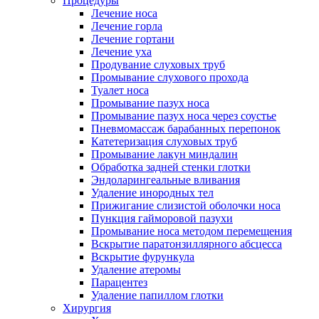
Процедуры
Лечение носа
Лечение горла
Лечение гортани
Лечение уха
Продувание слуховых труб
Промывание слухового прохода
Туалет носа
Промывание пазух носа
Промывание пазух носа через соустье
Пневмомассаж барабанных перепонок
Катетеризация слуховых труб
Промывание лакун миндалин
Обработка задней стенки глотки
Эндоларингеальные вливания
Удаление инородных тел
Прижигание слизистой оболочки носа
Пункция гайморовой пазухи
Промывание носа методом перемещения
Вскрытие паратонзиллярного абсцесса
Вскрытие фурункула
Удаление атеромы
Парацентез
Удаление папиллом глотки
Хирургия