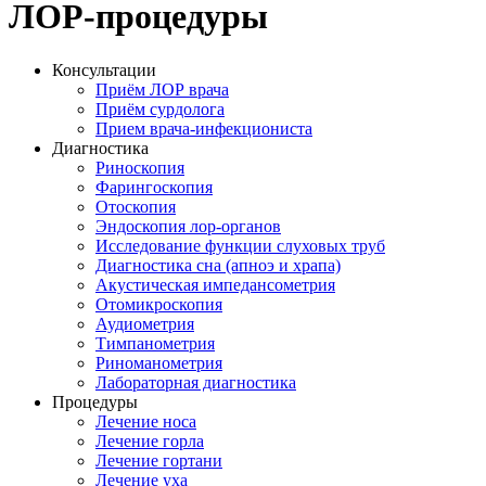
ЛОР-процедуры
Консультации
Приём ЛОР врача
Приём сурдолога
Прием врача-инфекциониста
Диагностика
Риноскопия
Фарингоскопия
Отоскопия
Эндоскопия лор-органов
Исследование функции слуховых труб
Диагностика сна (апноэ и храпа)
Акустическая импедансометрия
Отомикроскопия
Аудиометрия
Тимпанометрия
Риноманометрия
Лабораторная диагностика
Процедуры
Лечение носа
Лечение горла
Лечение гортани
Лечение уха