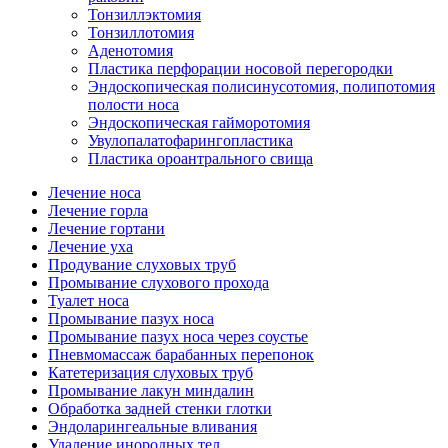
Тонзиллэктомия
Тонзиллотомия
Аденотомия
Пластика перфорации носовой перегородки
Эндоскопическая полисинусотомия, полипотомия
полости носа
Эндоскопическая гайморотомия
Увулопалатофарингопластика
Пластика ороантрального свища
Лечение носа
Лечение горла
Лечение гортани
Лечение уха
Продувание слуховых труб
Промывание слухового прохода
Туалет носа
Промывание пазух носа
Промывание пазух носа через соустье
Пневмомассаж барабанных перепонок
Катетеризация слуховых труб
Промывание лакун миндалин
Обработка задней стенки глотки
Эндоларингеальные вливания
Удаление инородных тел