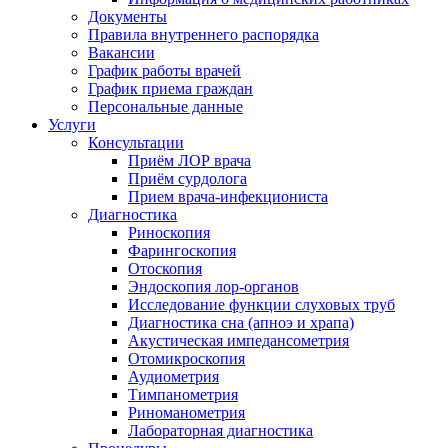
Документы
Правила внутреннего распорядка
Вакансии
График работы врачей
График приема граждан
Персональные данные
Услуги
Консультации
Приём ЛОР врача
Приём сурдолога
Прием врача-инфекциониста
Диагностика
Риноскопия
Фарингоскопия
Отоскопия
Эндоскопия лор-органов
Исследование функции слуховых труб
Диагностика сна (апноэ и храпа)
Акустическая импедансометрия
Отомикроскопия
Аудиометрия
Тимпанометрия
Риноманометрия
Лабораторная диагностика