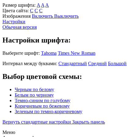
Размер шрифта:
A
A
A
Цвета сайта:
С
С
С
Изображения
Включить
Выключить
Настройки
Обычная версия
Настройки шрифта:
Выберите шрифт:
Tahoma
Times New Roman
Интервал между буквами:
Стандартный
Средний
Большой
Выбор цветовой схемы:
Черным по белому
Белым по черному
Темно-синим по голубому
Коричневым по бежевому
Зеленым по темно-коричневому
Вернуть стандартные настройки
Закрыть панель
Меню