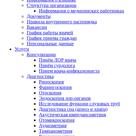
Структура организации
Информация о медицинских работниках
Документы
Правила внутреннего распорядка
Вакансии
График работы врачей
График приема граждан
Персональные данные
Услуги
Консультации
Приём ЛОР врача
Приём сурдолога
Прием врача-инфекциониста
Диагностика
Риноскопия
Фарингоскопия
Отоскопия
Эндоскопия лор-органов
Исследование функции слуховых труб
Диагностика сна (апноэ и храпа)
Акустическая импедансометрия
Отомикроскопия
Аудиометрия
Тимпанометрия