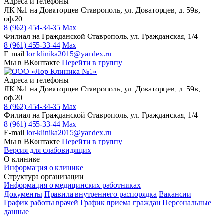
Адреса и телефоны
ЛК №1 на Доваторцев
Ставрополь, ул. Доваторцев, д. 59в,
оф.20
8 (962) 454-34-35
Max
Филиал на Гражданской
Ставрополь, ул. Гражданская, 1/4
8 (961) 455-33-44
Max
E-mail
lor-klinika2015@yandex.ru
Мы в ВКонтакте
Перейти в группу
Адреса и телефоны
ЛК №1 на Доваторцев
Ставрополь, ул. Доваторцев, д. 59в,
оф.20
8 (962) 454-34-35
Max
Филиал на Гражданской
Ставрополь, ул. Гражданская, 1/4
8 (961) 455-33-44
Max
E-mail
lor-klinika2015@yandex.ru
Мы в ВКонтакте
Перейти в группу
Версия для слабовидящих
О клинике
Информация о клинике
Структура организации
Информация о медицинских работниках
Документы
Правила внутреннего распорядка
Вакансии
График работы врачей
График приема граждан
Персональные
данные