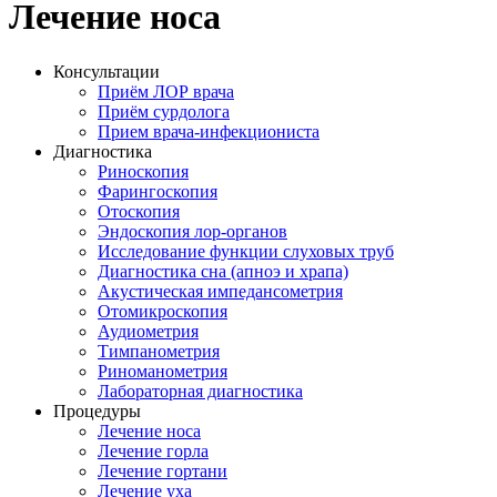
Лечение носа
Консультации
Приём ЛОР врача
Приём сурдолога
Прием врача-инфекциониста
Диагностика
Риноскопия
Фарингоскопия
Отоскопия
Эндоскопия лор-органов
Исследование функции слуховых труб
Диагностика сна (апноэ и храпа)
Акустическая импедансометрия
Отомикроскопия
Аудиометрия
Тимпанометрия
Риноманометрия
Лабораторная диагностика
Процедуры
Лечение носа
Лечение горла
Лечение гортани
Лечение уха