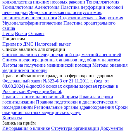
конхопластика нижних носовых раковин
Тонзиллэктомия
Тонзиллотомия
Аденотомия
Пластика перфорации носовой
перегородки
Эндоскопическая полисинусотомия,
полипотомия полости носа
Эндоскопическая гайморотомия
Увулопалатофарингопластика
Пластика ороантрального
свища
Цены
Врачи
Отзывы
Пациентам
Прием по ДМС
Налоговый вычет
Список анализов для операции
Список анализов перед операцией под местной анестезией
Список предоперационных анализов под общим наркозом
Льготы на получение медицинской помощи
Методы оказания
медицинской помощи
Права и обязанности граждан в сфере охраны здоровья
Федеральный закон №323-ФЗ от 21.11.2011 г. (ред. от
08.08.2024) &quot;Об основах охраны здоровья граждан в
Российской Федерации&quot;
Правила записи на первичный прием
Правила и сроки
госпитализации
Правила подготовки к диагностическим
исследованиям
Региональные органы здравоохранения
Сроки
ожидания платных медицинских услуг
Контакты
Запись на приём
Информация о клинике
Структура организации
Документы