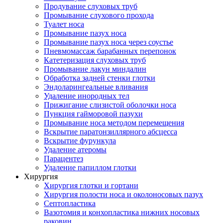
Продувание слуховых труб
Промывание слухового прохода
Туалет носа
Промывание пазух носа
Промывание пазух носа через соустье
Пневмомассаж барабанных перепонок
Катетеризация слуховых труб
Промывание лакун миндалин
Обработка задней стенки глотки
Эндоларингеальные вливания
Удаление инородных тел
Прижигание слизистой оболочки носа
Пункция гайморовой пазухи
Промывание носа методом перемещения
Вскрытие паратонзиллярного абсцесса
Вскрытие фурункула
Удаление атеромы
Парацентез
Удаление папиллом глотки
Хирургия
Хирургия глотки и гортани
Хирургия полости носа и околоносовых пазух
Септопластика
Вазотомия и конхопластика нижних носовых
раковин