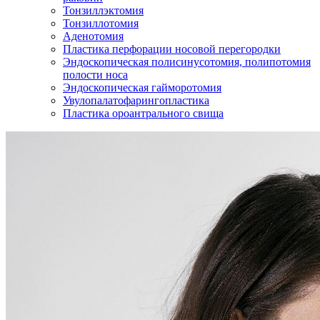
Тонзиллэктомия
Тонзиллотомия
Аденотомия
Пластика перфорации носовой перегородки
Эндоскопическая полисинусотомия, полипотомия
полости носа
Эндоскопическая гайморотомия
Увулопалатофарингопластика
Пластика ороантрального свища