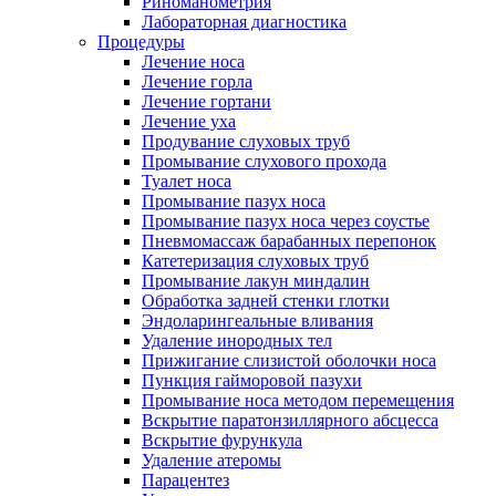
Риноманометрия
Лабораторная диагностика
Процедуры
Лечение носа
Лечение горла
Лечение гортани
Лечение уха
Продувание слуховых труб
Промывание слухового прохода
Туалет носа
Промывание пазух носа
Промывание пазух носа через соустье
Пневмомассаж барабанных перепонок
Катетеризация слуховых труб
Промывание лакун миндалин
Обработка задней стенки глотки
Эндоларингеальные вливания
Удаление инородных тел
Прижигание слизистой оболочки носа
Пункция гайморовой пазухи
Промывание носа методом перемещения
Вскрытие паратонзиллярного абсцесса
Вскрытие фурункула
Удаление атеромы
Парацентез