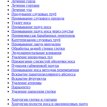
Лечение горла
Лечение гортани
Лечение уха
Продувание слуховых труб
Промывание слухового прохода
Туалет носа
Промывание пазух носа
Промывание пазух носа через соустье
Пневмомассаж барабанных перепонок
Катетеризация слуховых труб
Промывание лакун миндалин
Обработка задней стенки глотки
Эндоларингеальные вливания
Удаление инородных тел
Прижигание слизистой оболочки носа
Пункция гайморовой пазухи
Промывание носа методом перемещения
Вскрытие паратонзиллярного абсцесса
Вскрытие фурункула
Удаление атеромы
Парацентез
Удаление папиллом глотки
Хирургия глотки и гортани
Хирургия полости носа и околоносовых пазух