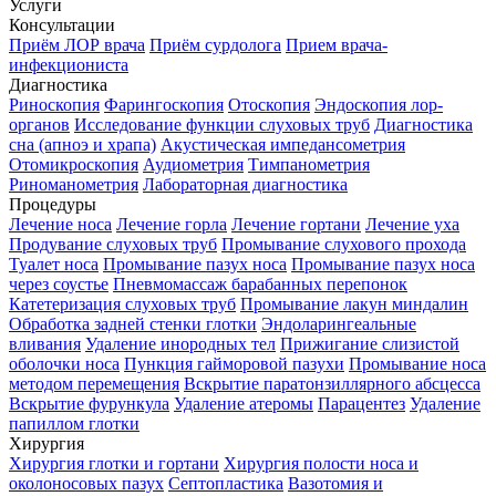
Услуги
Консультации
Приём ЛОР врача
Приём сурдолога
Прием врача-
инфекциониста
Диагностика
Риноскопия
Фарингоскопия
Отоскопия
Эндоскопия лор-
органов
Исследование функции слуховых труб
Диагностика
сна (апноэ и храпа)
Акустическая импедансометрия
Отомикроскопия
Аудиометрия
Тимпанометрия
Риноманометрия
Лабораторная диагностика
Процедуры
Лечение носа
Лечение горла
Лечение гортани
Лечение уха
Продувание слуховых труб
Промывание слухового прохода
Туалет носа
Промывание пазух носа
Промывание пазух носа
через соустье
Пневмомассаж барабанных перепонок
Катетеризация слуховых труб
Промывание лакун миндалин
Обработка задней стенки глотки
Эндоларингеальные
вливания
Удаление инородных тел
Прижигание слизистой
оболочки носа
Пункция гайморовой пазухи
Промывание носа
методом перемещения
Вскрытие паратонзиллярного абсцесса
Вскрытие фурункула
Удаление атеромы
Парацентез
Удаление
папиллом глотки
Хирургия
Хирургия глотки и гортани
Хирургия полости носа и
околоносовых пазух
Септопластика
Вазотомия и