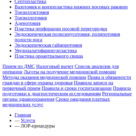
Септопластика
Вазотомия и конхопластика нижних носовых раковин
Тонзиллэктомия
Тонзиллотомия
Аденотомия
Пластика перфорации носовой перегородки
Эндоскопическая полисинусотомия, полипотомия
полости носа
Эндоскопическая гайморотомия
Увулопалатофарингопластика
Пластика ороантрального свища
Прием по ДМС
Налоговый вычет
Список анализов для
операции
Льготы на получение медицинской помощи
Методы оказания медицинской помощи
Права и обязанности
граждан в сфере охраны здоровья
Правила записи на
первичный прием
Правила и сроки госпитализации
Правила
подготовки к диагностическим исследованиям
Региональные
органы здравоохранения
Сроки ожидания платных
медицинских услуг
Главная
—
Услуги
—
ЛОР-процедуры