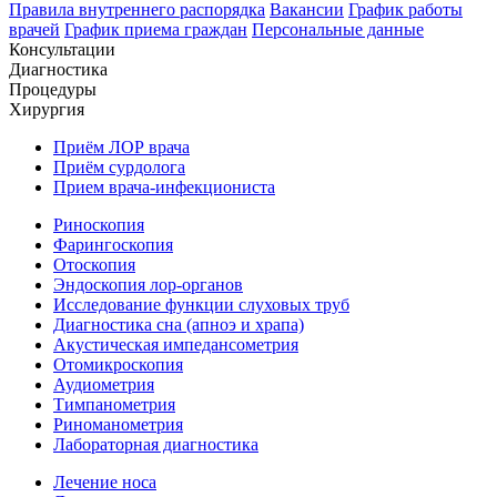
Правила внутреннего распорядка
Вакансии
График работы
врачей
График приема граждан
Персональные данные
Консультации
Диагностика
Процедуры
Хирургия
Приём ЛОР врача
Приём сурдолога
Прием врача-инфекциониста
Риноскопия
Фарингоскопия
Отоскопия
Эндоскопия лор-органов
Исследование функции слуховых труб
Диагностика сна (апноэ и храпа)
Акустическая импедансометрия
Отомикроскопия
Аудиометрия
Тимпанометрия
Риноманометрия
Лабораторная диагностика
Лечение носа