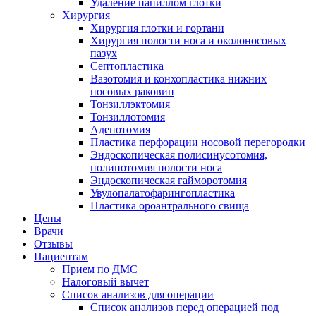
Удаление папиллом глотки
Хирургия
Хирургия глотки и гортани
Хирургия полости носа и околоносовых
пазух
Септопластика
Вазотомия и конхопластика нижних
носовых раковин
Тонзиллэктомия
Тонзиллотомия
Аденотомия
Пластика перфорации носовой перегородки
Эндоскопическая полисинусотомия,
полипотомия полости носа
Эндоскопическая гайморотомия
Увулопалатофарингопластика
Пластика ороантрального свища
Цены
Врачи
Отзывы
Пациентам
Прием по ДМС
Налоговый вычет
Список анализов для операции
Список анализов перед операцией под