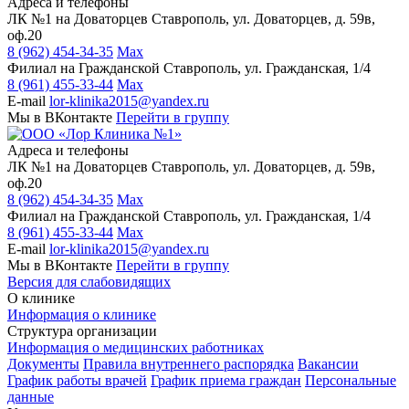
Адреса и телефоны
ЛК №1 на Доваторцев
Ставрополь, ул. Доваторцев, д. 59в,
оф.20
8 (962) 454-34-35
Max
Филиал на Гражданской
Ставрополь, ул. Гражданская, 1/4
8 (961) 455-33-44
Max
E-mail
lor-klinika2015@yandex.ru
Мы в ВКонтакте
Перейти в группу
Адреса и телефоны
ЛК №1 на Доваторцев
Ставрополь, ул. Доваторцев, д. 59в,
оф.20
8 (962) 454-34-35
Max
Филиал на Гражданской
Ставрополь, ул. Гражданская, 1/4
8 (961) 455-33-44
Max
E-mail
lor-klinika2015@yandex.ru
Мы в ВКонтакте
Перейти в группу
Версия для слабовидящих
О клинике
Информация о клинике
Структура организации
Информация о медицинских работниках
Документы
Правила внутреннего распорядка
Вакансии
График работы врачей
График приема граждан
Персональные
данные