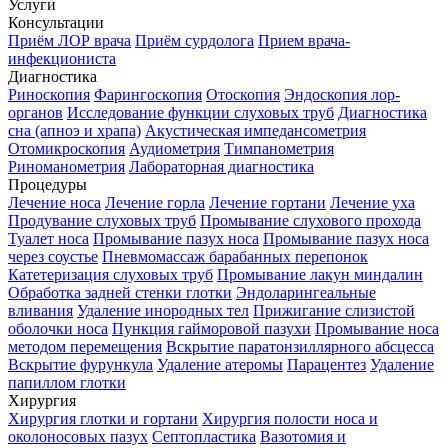
Услуги
Консультации
Приём ЛОР врача
Приём сурдолога
Прием врача-
инфекциониста
Диагностика
Риноскопия
Фарингоскопия
Отоскопия
Эндоскопия лор-
органов
Исследование функции слуховых труб
Диагностика
сна (апноэ и храпа)
Акустическая импедансометрия
Отомикроскопия
Аудиометрия
Тимпанометрия
Риноманометрия
Лабораторная диагностика
Процедуры
Лечение носа
Лечение горла
Лечение гортани
Лечение уха
Продувание слуховых труб
Промывание слухового прохода
Туалет носа
Промывание пазух носа
Промывание пазух носа
через соустье
Пневмомассаж барабанных перепонок
Катетеризация слуховых труб
Промывание лакун миндалин
Обработка задней стенки глотки
Эндоларингеальные
вливания
Удаление инородных тел
Прижигание слизистой
оболочки носа
Пункция гайморовой пазухи
Промывание носа
методом перемещения
Вскрытие паратонзиллярного абсцесса
Вскрытие фурункула
Удаление атеромы
Парацентез
Удаление
папиллом глотки
Хирургия
Хирургия глотки и гортани
Хирургия полости носа и
околоносовых пазух
Септопластика
Вазотомия и