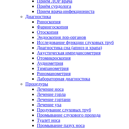
Приём ЛОР врача
Приём сурдолога
Прием врача-инфекциониста
Диагностика
Риноскопия
Фарингоскопия
Отоскопия
Эндоскопия лор-органов
Исследование функции слуховых труб
Диагностика сна (апноэ и храпа)
Акустическая импедансометрия
Отомикроскопия
Аудиометрия
Тимпанометрия
Риноманометрия
Лабораторная диагностика
Процедуры
Лечение носа
Лечение горла
Лечение гортани
Лечение уха
Продувание слуховых труб
Промывание слухового прохода
Туалет носа
Промывание пазух носа