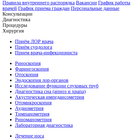
Правила внутреннего распорядка
Вакансии
График работы
врачей
График приема граждан
Персональные данные
Консультации
Диагностика
Процедуры
Хирургия
Приём ЛОР врача
Приём сурдолога
Прием врача-инфекциониста
Риноскопия
Фарингоскопия
Отоскопия
Эндоскопия лор-органов
Исследование функции слуховых труб
Диагностика сна (апноэ и храпа)
Акустическая импедансометрия
Отомикроскопия
Аудиометрия
Тимпанометрия
Риноманометрия
Лабораторная диагностика
Лечение носа