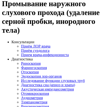
Промывание наружного
слухового прохода (удаление
серной пробки, инородного
тела)
Консультации
Приём ЛОР врача
Приём сурдолога
Прием врача-инфекциониста
Диагностика
Риноскопия
Фарингоскопия
Отоскопия
Эндоскопия лор-органов
Исследование функции слуховых труб
Диагностика сна (апноэ и храпа)
Акустическая импедансометрия
Отомикроскопия
Аудиометрия
Тимпанометрия
Риноманометрия