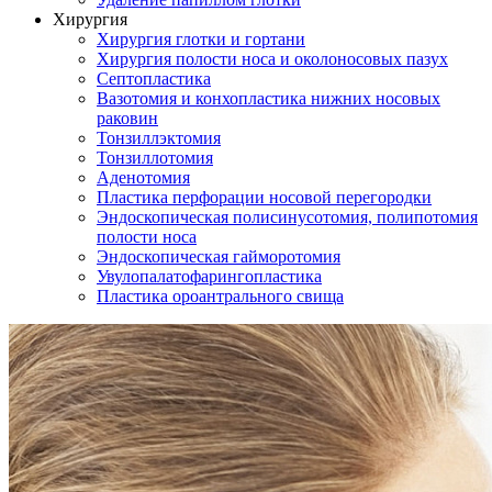
Хирургия
Хирургия глотки и гортани
Хирургия полости носа и околоносовых пазух
Септопластика
Вазотомия и конхопластика нижних носовых
раковин
Тонзиллэктомия
Тонзиллотомия
Аденотомия
Пластика перфорации носовой перегородки
Эндоскопическая полисинусотомия, полипотомия
полости носа
Эндоскопическая гайморотомия
Увулопалатофарингопластика
Пластика ороантрального свища