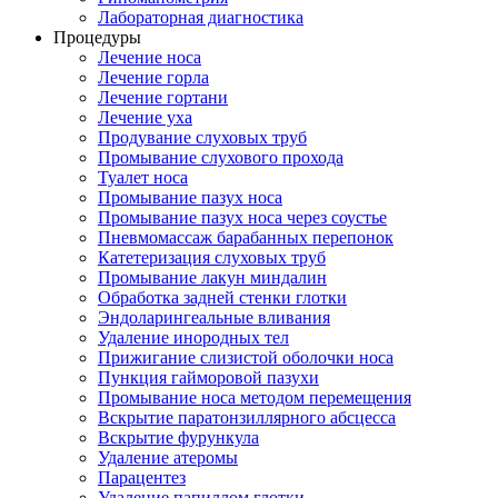
Лабораторная диагностика
Процедуры
Лечение носа
Лечение горла
Лечение гортани
Лечение уха
Продувание слуховых труб
Промывание слухового прохода
Туалет носа
Промывание пазух носа
Промывание пазух носа через соустье
Пневмомассаж барабанных перепонок
Катетеризация слуховых труб
Промывание лакун миндалин
Обработка задней стенки глотки
Эндоларингеальные вливания
Удаление инородных тел
Прижигание слизистой оболочки носа
Пункция гайморовой пазухи
Промывание носа методом перемещения
Вскрытие паратонзиллярного абсцесса
Вскрытие фурункула
Удаление атеромы
Парацентез
Удаление папиллом глотки