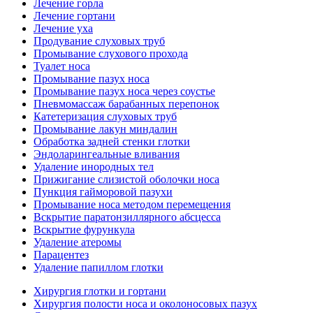
Лечение горла
Лечение гортани
Лечение уха
Продувание слуховых труб
Промывание слухового прохода
Туалет носа
Промывание пазух носа
Промывание пазух носа через соустье
Пневмомассаж барабанных перепонок
Катетеризация слуховых труб
Промывание лакун миндалин
Обработка задней стенки глотки
Эндоларингеальные вливания
Удаление инородных тел
Прижигание слизистой оболочки носа
Пункция гайморовой пазухи
Промывание носа методом перемещения
Вскрытие паратонзиллярного абсцесса
Вскрытие фурункула
Удаление атеромы
Парацентез
Удаление папиллом глотки
Хирургия глотки и гортани
Хирургия полости носа и околоносовых пазух