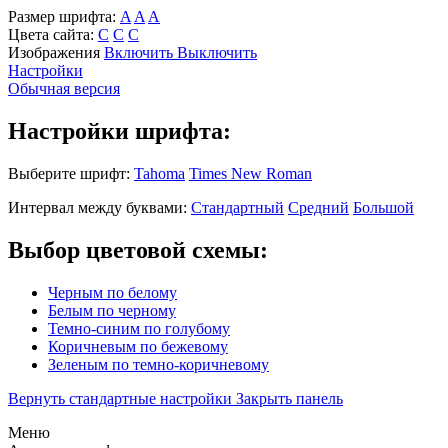
Размер шрифта:
A
A
A
Цвета сайта:
С
С
С
Изображения
Включить
Выключить
Настройки
Обычная версия
Настройки шрифта:
Выберите шрифт:
Tahoma
Times New Roman
Интервал между буквами:
Стандартный
Средний
Большой
Выбор цветовой схемы:
Черным по белому
Белым по черному
Темно-синим по голубому
Коричневым по бежевому
Зеленым по темно-коричневому
Вернуть стандартные настройки
Закрыть панель
Меню