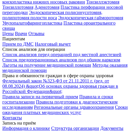
конхопластика нижних носовых раковин
Тонзиллэктомия
Тонзиллотомия
Аденотомия
Пластика перфорации носовой
перегородки
Эндоскопическая полисинусотомия,
полипотомия полости носа
Эндоскопическая гайморотомия
Увулопалатофарингопластика
Пластика ороантрального
свища
Цены
Врачи
Отзывы
Пациентам
Прием по ДМС
Налоговый вычет
Список анализов для операции
Список анализов перед операцией под местной анестезией
Список предоперационных анализов под общим наркозом
Льготы на получение медицинской помощи
Методы оказания
медицинской помощи
Права и обязанности граждан в сфере охраны здоровья
Федеральный закон №323-ФЗ от 21.11.2011 г. (ред. от
08.08.2024) &quot;Об основах охраны здоровья граждан в
Российской Федерации&quot;
Правила записи на первичный прием
Правила и сроки
госпитализации
Правила подготовки к диагностическим
исследованиям
Региональные органы здравоохранения
Сроки
ожидания платных медицинских услуг
Контакты
Запись на приём
Информация о клинике
Структура организации
Документы