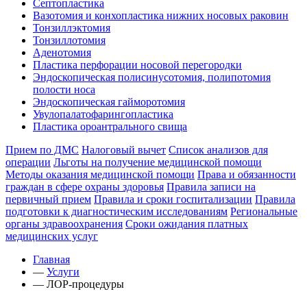
Септопластика
Вазотомия и конхопластика нижних носовых раковин
Тонзиллэктомия
Тонзиллотомия
Аденотомия
Пластика перфорации носовой перегородки
Эндоскопическая полисинусотомия, полипотомия
полости носа
Эндоскопическая гайморотомия
Увулопалатофарингопластика
Пластика ороантрального свища
Прием по ДМС
Налоговый вычет
Список анализов для
операции
Льготы на получение медицинской помощи
Методы оказания медицинской помощи
Права и обязанности
граждан в сфере охраны здоровья
Правила записи на
первичный прием
Правила и сроки госпитализации
Правила
подготовки к диагностическим исследованиям
Региональные
органы здравоохранения
Сроки ожидания платных
медицинских услуг
Главная
—
Услуги
—
ЛОР-процедуры