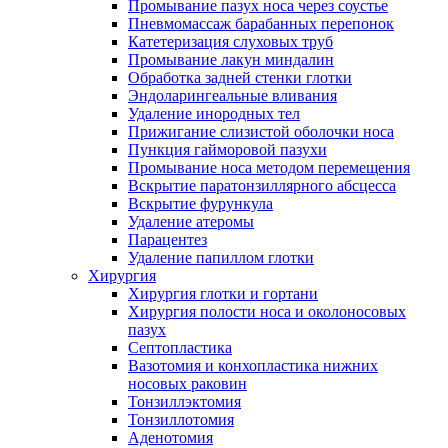
Промывание пазух носа через соустье
Пневмомассаж барабанных перепонок
Катетеризация слуховых труб
Промывание лакун миндалин
Обработка задней стенки глотки
Эндоларингеальные вливания
Удаление инородных тел
Прижигание слизистой оболочки носа
Пункция гайморовой пазухи
Промывание носа методом перемещения
Вскрытие паратонзиллярного абсцесса
Вскрытие фурункула
Удаление атеромы
Парацентез
Удаление папиллом глотки
Хирургия
Хирургия глотки и гортани
Хирургия полости носа и околоносовых
пазух
Септопластика
Вазотомия и конхопластика нижних
носовых раковин
Тонзиллэктомия
Тонзиллотомия
Аденотомия