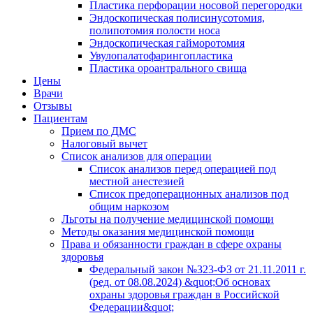
Пластика перфорации носовой перегородки
Эндоскопическая полисинусотомия,
полипотомия полости носа
Эндоскопическая гайморотомия
Увулопалатофарингопластика
Пластика ороантрального свища
Цены
Врачи
Отзывы
Пациентам
Прием по ДМС
Налоговый вычет
Список анализов для операции
Список анализов перед операцией под
местной анестезией
Список предоперационных анализов под
общим наркозом
Льготы на получение медицинской помощи
Методы оказания медицинской помощи
Права и обязанности граждан в сфере охраны
здоровья
Федеральный закон №323-ФЗ от 21.11.2011 г.
(ред. от 08.08.2024) &quot;Об основах
охраны здоровья граждан в Российской
Федерации&quot;