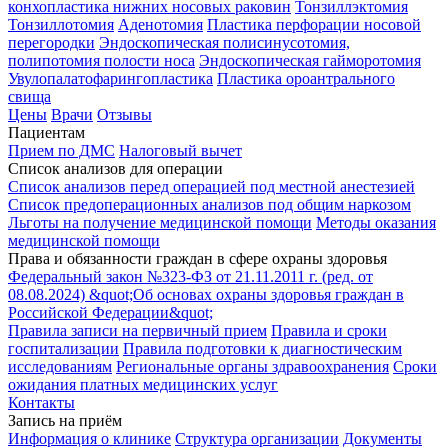
конхопластика нижних носовых раковин
Тонзиллэктомия
Тонзиллотомия
Аденотомия
Пластика перфорации носовой
перегородки
Эндоскопическая полисинусотомия,
полипотомия полости носа
Эндоскопическая гайморотомия
Увулопалатофарингопластика
Пластика ороантрального
свища
Цены
Врачи
Отзывы
Пациентам
Прием по ДМС
Налоговый вычет
Список анализов для операции
Список анализов перед операцией под местной анестезией
Список предоперационных анализов под общим наркозом
Льготы на получение медицинской помощи
Методы оказания
медицинской помощи
Права и обязанности граждан в сфере охраны здоровья
Федеральный закон №323-ФЗ от 21.11.2011 г. (ред. от
08.08.2024) &quot;Об основах охраны здоровья граждан в
Российской Федерации&quot;
Правила записи на первичный прием
Правила и сроки
госпитализации
Правила подготовки к диагностическим
исследованиям
Региональные органы здравоохранения
Сроки
ожидания платных медицинских услуг
Контакты
Запись на приём
Информация о клинике
Структура организации
Документы