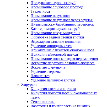
Продувание слуховых труб
Промывание слухового прохода
Туалет носа
Промывание пазух носа
Промывание пазух носа через соустье
Пневмомассаж барабанных перепонок
Катетеризация слуховых труб
Промывание лакун миндалин
Обработка задней стенки глотки
Эндоларингеальные вливания
Удаление инородных тел
Прижигание слизистой оболочки носа
Пункция гайморовой пазухи
Промывание носа методом перемещения
Вскрытие паратонзиллярного абсцесса
Вскрытие фурункула
Удаление атеромы
Парацентез
Удаление папиллом глотки
Хирургия
Хирургия глотки и гортани
Хирургия полости носа и околоносовых
пазух
Септопластика
Вазотомия и конхопластика нижних