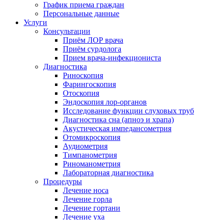
График приема граждан
Персональные данные
Услуги
Консультации
Приём ЛОР врача
Приём сурдолога
Прием врача-инфекциониста
Диагностика
Риноскопия
Фарингоскопия
Отоскопия
Эндоскопия лор-органов
Исследование функции слуховых труб
Диагностика сна (апноэ и храпа)
Акустическая импедансометрия
Отомикроскопия
Аудиометрия
Тимпанометрия
Риноманометрия
Лабораторная диагностика
Процедуры
Лечение носа
Лечение горла
Лечение гортани
Лечение уха