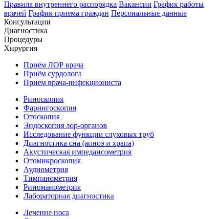
Правила внутреннего распорядка
Вакансии
График работы
врачей
График приема граждан
Персональные данные
Консультации
Диагностика
Процедуры
Хирургия
Приём ЛОР врача
Приём сурдолога
Прием врача-инфекциониста
Риноскопия
Фарингоскопия
Отоскопия
Эндоскопия лор-органов
Исследование функции слуховых труб
Диагностика сна (апноэ и храпа)
Акустическая импедансометрия
Отомикроскопия
Аудиометрия
Тимпанометрия
Риноманометрия
Лабораторная диагностика
Лечение носа