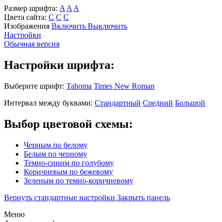
Размер шрифта:
A
A
A
Цвета сайта:
С
С
С
Изображения
Включить
Выключить
Настройки
Обычная версия
Настройки шрифта:
Выберите шрифт:
Tahoma
Times New Roman
Интервал между буквами:
Стандартный
Средний
Большой
Выбор цветовой схемы:
Черным по белому
Белым по черному
Темно-синим по голубому
Коричневым по бежевому
Зеленым по темно-коричневому
Вернуть стандартные настройки
Закрыть панель
Меню