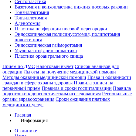
Септопластика
Вазотомия и конхопластика нижних носовых раковин
Тонзиллэктомия
Тонзиллотомия
Аденотомия
Пластика перфорации носовой перегородки
Эндоскопическая полисинусотомия, полипотомия
полости носа
Эндоскопическая гайморотомия
Увулопалатофарингопластика
Пластика ороантрального свища
Прием по ДМС
Налоговый вычет
Список анализов для
операции
Льготы на получение медицинской помощи
Методы оказания медицинской помощи
Права и обязанности
граждан в сфере охраны здоровья
Правила записи на
первичный прием
Правила и сроки госпитализации
Правила
подготовки к диагностическим исследованиям
Региональные
органы здравоохранения
Сроки ожидания платных
медицинских услуг
Главная
—
Информация
О клинике