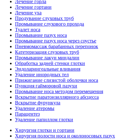
Лечение горла
Лечение гортани
Лечение уха
Продувание слуховых труб
Промывание слухового прохода
Туалет носа
Промывание пазух носа
Промывание пазух носа через соустье
Пневмомассаж барабанных перепонок
Катетеризация слуховых труб
Промывание лакун миндалин
Обработка задней стенки глотки
Эндоларингеальные вливания
Удаление инородных тел
Прижигание слизистой оболочки носа
Пункция гайморовой пазухи
Промывание носа методом перемещения
Вскрытие паратонзиллярного абсцесса
Вскрытие фурункула
Удаление атеромы
Парацентез
Удаление папиллом глотки
Хирургия глотки и гортани
Хирургия полости носа и околоносовых пазух