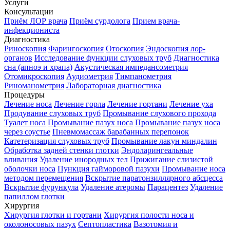
Услуги
Консультации
Приём ЛОР врача
Приём сурдолога
Прием врача-
инфекциониста
Диагностика
Риноскопия
Фарингоскопия
Отоскопия
Эндоскопия лор-
органов
Исследование функции слуховых труб
Диагностика
сна (апноэ и храпа)
Акустическая импедансометрия
Отомикроскопия
Аудиометрия
Тимпанометрия
Риноманометрия
Лабораторная диагностика
Процедуры
Лечение носа
Лечение горла
Лечение гортани
Лечение уха
Продувание слуховых труб
Промывание слухового прохода
Туалет носа
Промывание пазух носа
Промывание пазух носа
через соустье
Пневмомассаж барабанных перепонок
Катетеризация слуховых труб
Промывание лакун миндалин
Обработка задней стенки глотки
Эндоларингеальные
вливания
Удаление инородных тел
Прижигание слизистой
оболочки носа
Пункция гайморовой пазухи
Промывание носа
методом перемещения
Вскрытие паратонзиллярного абсцесса
Вскрытие фурункула
Удаление атеромы
Парацентез
Удаление
папиллом глотки
Хирургия
Хирургия глотки и гортани
Хирургия полости носа и
околоносовых пазух
Септопластика
Вазотомия и